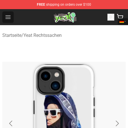
FREE
shipping on orders over $100
Yeat Shop - Official Yeat Merchandise Store
Open menu
Startseite
/
Yeat Rechtssachen