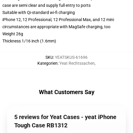
case are semi clear and supply full entry to ports
Suitable with Qi-standard wi-fi charging
iPhone 12, 12 Professional, 12 Professional Max, and 12 mini
circumstances are appropriate with MagSafe charging, too
Weight 26g
Thickness 1/16 inch (1.6mm)
SKU
:
YEATSKUS-61696
Kategorien
:
Yeat Rechtssachen
,
What Customers Say
5 reviews for Yeat Cases - yeat iPhone
Tough Case RB1312