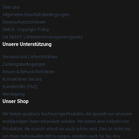
Über uns
Allgemeine Geschäftsbedingungen
Datenschutzrichtlinien
DMCA - Copyright Policy
CA SB657: Lieferkettentransparenzgesetz
Unsere Unterstützung
Versand und Lieferrichtlinien
Zahlungsbedingungen
Return & Refund Richtlinien
Kontaktieren Sie uns
Kundenhilfe (FAQ)
Werdegang
Unser Shop
Wir bieten qualitativ hochwertige Produkte, die speziell von unserem
erstklassigen Team entwickelt werden. Wir bieten eine Vielzahl von
Produkten, die sowohl stilvoll als auch schön sind. Dies ist nicht nur,
um Ihren individuellen Stil zu zeigen, sondern auch für Sie, Ihre