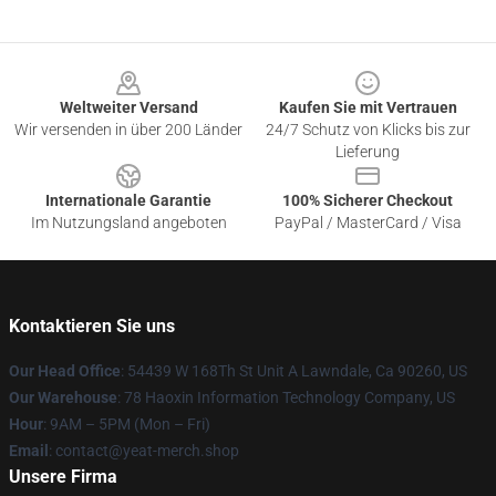
Footer
Weltweiter Versand
Kaufen Sie mit Vertrauen
Wir versenden in über 200 Länder
24/7 Schutz von Klicks bis zur
Lieferung
Internationale Garantie
100% Sicherer Checkout
Im Nutzungsland angeboten
PayPal / MasterCard / Visa
Kontaktieren Sie uns
Our Head Office
: 54439 W 168Th St Unit A Lawndale, Ca 90260, US
Our Warehouse
: 78 Haoxin Information Technology Company, US
Hour
: 9AM – 5PM (Mon – Fri)
Email
: contact@yeat-merch.shop
Unsere Firma