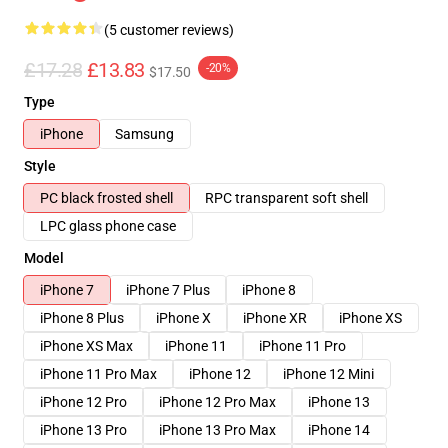
(5 customer reviews)
£17.28
£13.83
-20%
$17.50
Type
iPhone
Samsung
Style
PC black frosted shell
RPC transparent soft shell
LPC glass phone case
Model
iPhone 7
iPhone 7 Plus
iPhone 8
iPhone 8 Plus
iPhone X
iPhone XR
iPhone XS
iPhone XS Max
iPhone 11
iPhone 11 Pro
iPhone 11 Pro Max
iPhone 12
iPhone 12 Mini
iPhone 12 Pro
iPhone 12 Pro Max
iPhone 13
iPhone 13 Pro
iPhone 13 Pro Max
iPhone 14