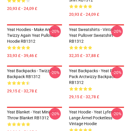
Shirt RB1312
20,93 £ - 24,09 £
20,93 £ - 24,09 £
Yeat Hoodies - Make America
Yeat Sweatshirts - Vintage
-20%
-20%
Twizzy Again Yeat Pullover
Yeat Pullover Sweatshirt
Hoodie RB1312
RB1312
33,93 £ - 39,46 £
32,35 £ - 37,88 £
Yeat Backpacks - Twizzy Yeat
Yeat Backpacks - Yeat Fan
-20%
-20%
Backpack RB1312
Pack Arctwizzy Backpack
RB1312
29,15 £ - 32,78 £
29,15 £ - 32,78 £
Yeat Blanket - Yeat Minimal
Yeat Hoodie - Yeat Lyfestyle
-20%
-20%
Throw Blanket RB1312
Lange Ärmel Pocketless
Vintage Hoodie