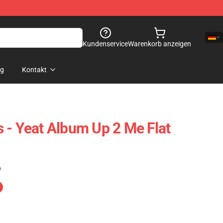
Kundenservice
Warenkorb anzeigen
og
Kontakt
 - Yeat Album Up 2 Me Flat
)