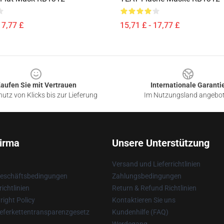
17,77 £
15,71 £ - 17,77 £
aufen Sie mit Vertrauen
Internationale Garanti
utz von Klicks bis zur Lieferung
Im Nutzungsland angebo
irma
Unsere Unterstützung
Versand und Lieferrichtlinien
Geschäftsbedingungen
Zahlungsbedingungen
ichtlinien
Return & Refund Richtlinien
ight Policy
Kontaktieren Sie uns
eferkettentransparenzgesetz
Kundenhilfe (FAQ)