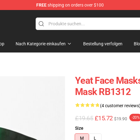
FREE
shipping on orders over $100
op
Nach Kategorie einkaufen
Bestellung verfolgen
Bl
Yeat Face Masks
Mask RB1312
(4 customer reviews
£19.65
£15.72
-20%
$19.90
Size
M
L