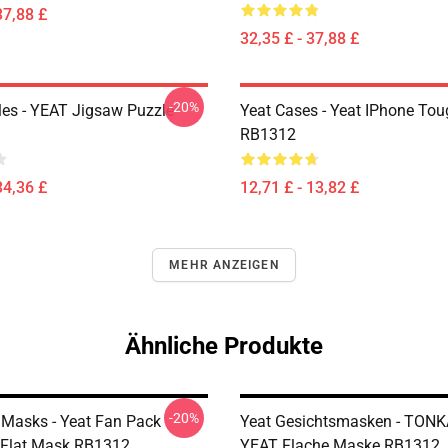
37,88 £
32,35 £ - 37,88 £
-20%
les - YEAT Jigsaw Puzzle
Yeat Cases - Yeat IPhone To
RB1312
34,36 £
12,71 £ - 13,82 £
MEHR ANZEIGEN
Ähnliche Produkte
-20%
 Masks - Yeat Fan Pack
Yeat Gesichtsmasken - TON
 Flat Mask RB1312
YEAT Flache Maske RB1312