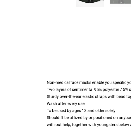
Non-medical face masks enable you specific yo
Two layers of sentimental 95% polyester / 5% s
Sturdy over-the-ear elastic straps with bead t
Wash after every use
To be used by ages 13 and older solely
Shouldn't be utilized by or positioned on anyb
with out help, together with youngsters below 