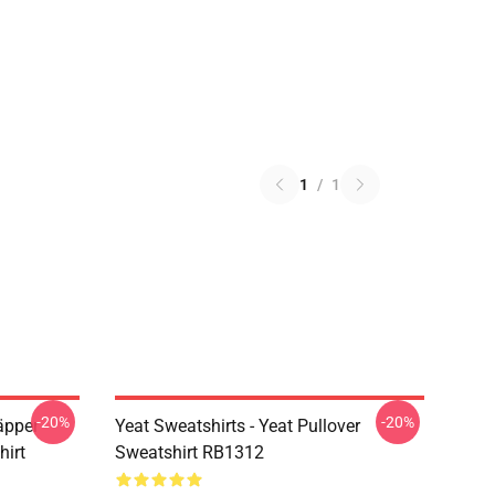
1
/
1
-20%
-20%
äpper
Yeat Sweatshirts - Yeat Pullover
hirt
Sweatshirt RB1312