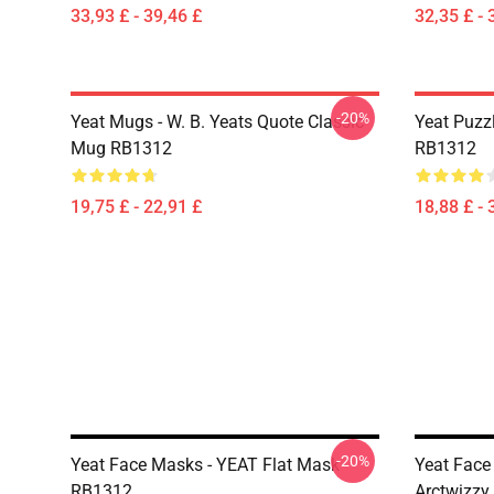
33,93 £ - 39,46 £
32,35 £ - 
-20%
Yeat Mugs - W. B. Yeats Quote Classic
Yeat Puzz
Mug RB1312
RB1312
19,75 £ - 22,91 £
18,88 £ - 
-20%
Yeat Face Masks - YEAT Flat Mask
Yeat Face
RB1312
Arctwizzy