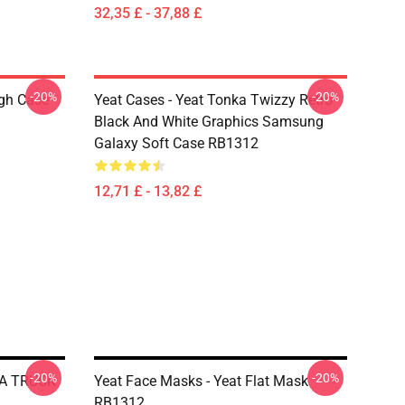
32,35 £ - 37,88 £
-20%
-20%
ugh Case
Yeat Cases - Yeat Tonka Twizzy Retro
Black And White Graphics Samsung
Galaxy Soft Case RB1312
12,71 £ - 13,82 £
-20%
-20%
KA TRUCK
Yeat Face Masks - Yeat Flat Mask
RB1312