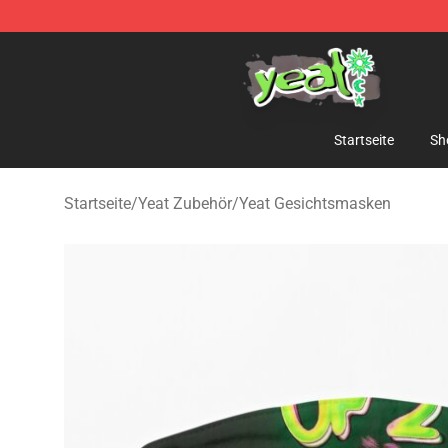
Yeat Shop - Official Yeat Merchandise Store
Startseite
Sh
Startseite
/
Yeat Zubehör
/
Yeat Gesichtsmasken