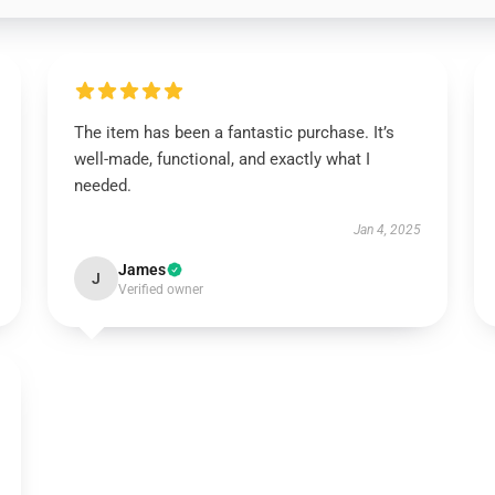
The item has been a fantastic purchase. It’s
well-made, functional, and exactly what I
needed.
Jan 4, 2025
James
J
Verified owner