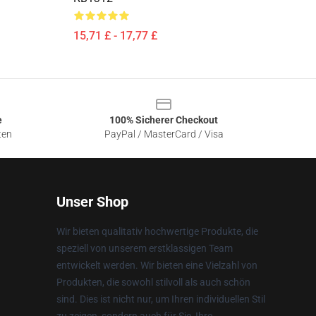
15,71 £ - 17,77 £
e
100% Sicherer Checkout
ten
PayPal / MasterCard / Visa
Unser Shop
Wir bieten qualitativ hochwertige Produkte, die
speziell von unserem erstklassigen Team
entwickelt werden. Wir bieten eine Vielzahl von
Produkten, die sowohl stilvoll als auch schön
sind. Dies ist nicht nur, um Ihren individuellen Stil