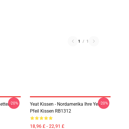
1
/
1
-20%
-20%
etters)
Yeat Kissen - Nordamerika Ihre Yeat
Pfeil Kissen RB1312
18,96 £ - 22,91 £