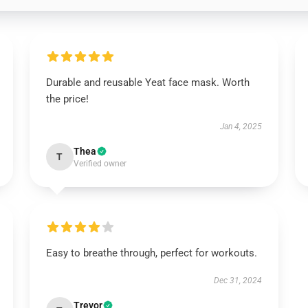
Durable and reusable Yeat face mask. Worth
the price!
Jan 4, 2025
Thea
T
Verified owner
Easy to breathe through, perfect for workouts.
Dec 31, 2024
Trevor