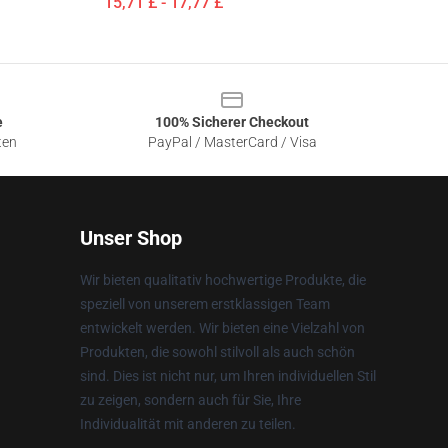
15,71 £ - 17,77 £
e
100% Sicherer Checkout
ten
PayPal / MasterCard / Visa
Unser Shop
Wir bieten qualitativ hochwertige Produkte, die
speziell von unserem erstklassigen Team
entwickelt werden. Wir bieten eine Vielzahl von
Produkten, die sowohl stilvoll als auch schön
sind. Dies ist nicht nur, um Ihren individuellen Stil
zu zeigen, sondern auch für Sie, Ihre
Individualität mit anderen zu teilen.