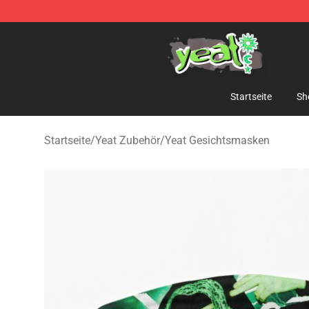
Yeat Shop - Official Yeat Merchandise Store
Startseite
Sh
Startseite
/
Yeat Zubehör
/
Yeat Gesichtsmasken