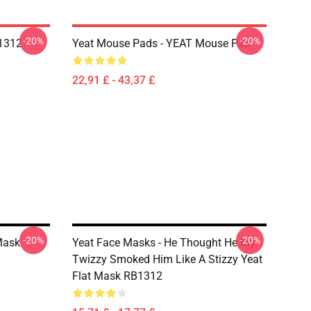
-20%
-20%
B1312
Yeat Mouse Pads - YEAT Mouse Pad
22,91 £ - 43,37 £
-20%
-20%
Mask
Yeat Face Masks - He Thought He My
Twizzy Smoked Him Like A Stizzy Yeat
Flat Mask RB1312