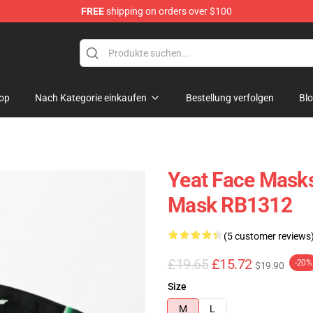
FREE
shipping on orders over $100
op
Nach Kategorie einkaufen
Bestellung verfolgen
Bl
Yeat Face Masks 
Mask RB1312
(5 customer reviews
£19.65
£15.72
-20%
$19.90
Size
M
L