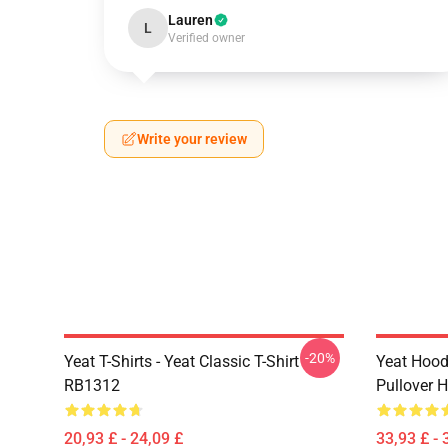
Lauren
L
Verified owner
Write your review
-20%
Yeat T-Shirts - Yeat Classic T-Shirt
Yeat Hood
RB1312
Pullover 
20,93 £ - 24,09 £
33,93 £ - 