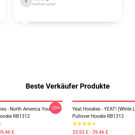
T
Verified owner
Beste Verkäufer Produkte
-20%
ies - North America Your Yeat
Yeat Hoodies - YEAT! (white L
Hoodie RB1312
Pullover Hoodie RB1312
39,46 £
33,93 £ - 39,46 £