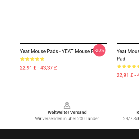
-20%
Yeat Mouse Pads - YEAT Mouse Pad
Yeat Mous
Pad
22,91 £ - 43,37 £
22,91 £ - 
Footer
Weltweiter Versand
K
Wir versenden in über 200 Länder
24/7 Sch