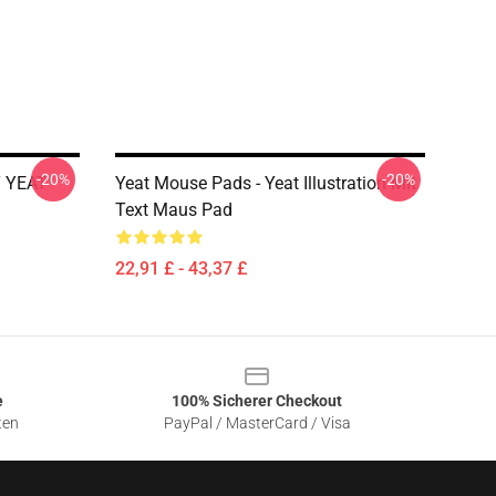
-20%
-20%
T YEAT
Yeat Mouse Pads - Yeat Illustration Mit
Text Maus Pad
22,91 £ - 43,37 £
e
100% Sicherer Checkout
ten
PayPal / MasterCard / Visa