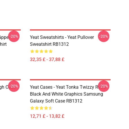
-20%
-20%
äpper
Yeat Sweatshirts - Yeat Pullover
hirt
Sweatshirt RB1312
32,35 £ - 37,88 £
-20%
-20%
ugh Case
Yeat Cases - Yeat Tonka Twizzy Retro
Black And White Graphics Samsung
Galaxy Soft Case RB1312
12,71 £ - 13,82 £