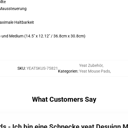
llte
 Maussteuerung
maximale Haltbarkeit
cm) und Medium (14.5" x 12.12" / 36.8cm x 30.8cm)
Yeat Zubehör
,
SKU
:
YEATSKUS-75821
Kategorien
:
Yeat Mouse Pads
,
What Customers Say
ds - Ich bin eine Schnecke yeat Desuign 