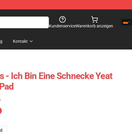
Kundenservice
Warenkorb anzeigen
og
Kontakt
 - Ich Bin Eine Schnecke Yeat
 Pad
)
ad