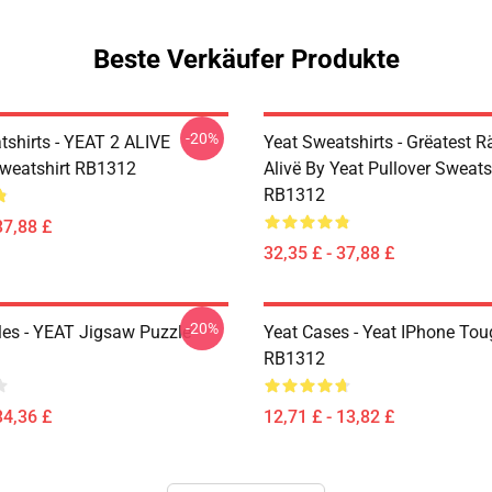
Beste Verkäufer Produkte
-20%
tshirts - YEAT 2 ALIVE
Yeat Sweatshirts - Grëatest R
Sweatshirt RB1312
Alivë By Yeat Pullover Sweats
RB1312
37,88 £
32,35 £ - 37,88 £
-20%
les - YEAT Jigsaw Puzzle
Yeat Cases - Yeat IPhone To
RB1312
34,36 £
12,71 £ - 13,82 £