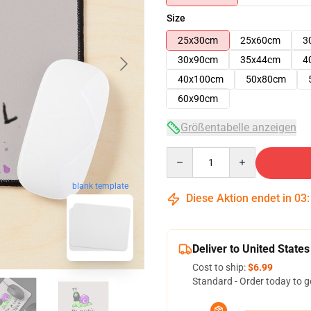
Size
25x30cm
25x60cm
3
30x90cm
35x44cm
4
40x100cm
50x80cm
60x90cm
Größentabelle anzeigen
Quantity
blank template
Diese Aktion endet in
03
Deliver to United States
Cost to ship:
$6.99
Standard - Order today to g