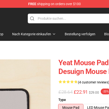
FREE
shipping on orders over $100
op
Nach Kategorie einkaufen
Bestellung verfolgen
Bl
Yeat Mouse Pads
Desuign Mouse
(4 customer reviews
£28.64
£22.91
-20%
$29.00
Type
Mouse Pad
LED Mouse P