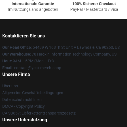
Internationale Garantie
100% Sicherer Checkout
Im Nutzungsland angeboten
PayPal / MasterCard / Visa
Kontaktieren Sie uns
Our Head Office
: 54439 W 168Th St Unit A Lawndale, Ca 90260, US
Our Warehouse
: 78 Haoxin Information Technology Company, US
Hour
: 9AM – 5PM (Mon – Fri)
Email
: contact@yeat-merch.shop
Unsere Firma
Über uns
Allgemeine Geschäftsbedingungen
Datenschutzrichtlinien
DMCA - Copyright Policy
CA SB657: Lieferkettentransparenzgesetz
Unsere Unterstützung