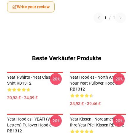
Write your review
1
/
1
Beste Verkäufer Produkte
Yeat T-Shirts - Yeat Classic T-
Yeat Hoodies - North America
-20%
-20%
Shirt RB1312
Your Yeat Pullover Hoodie
RB1312
20,93 £ - 24,09 £
33,93 £ - 39,46 £
Yeat Hoodies - YEAT! (white
Yeat Kissen - Nordamerika
-20%
-20%
Letters) Pullover Hoodie
Ihre Yeat Pfeil Kissen RB1312
RB1312