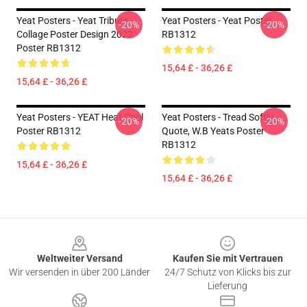
Yeat Posters - Yeat Tribute
Yeat Posters - Yeat Poster
-20%
-20%
Collage Poster Design 2022
RB1312
Poster RB1312
15,64 £ - 36,26 £
15,64 £ - 36,26 £
Yeat Posters - YEAT Heat Cool
Yeat Posters - Tread Softly
-20%
-20%
Poster RB1312
Quote, W.B Yeats Poster
RB1312
15,64 £ - 36,26 £
15,64 £ - 36,26 £
Footer
Weltweiter Versand
Kaufen Sie mit Vertrauen
Wir versenden in über 200 Länder
24/7 Schutz von Klicks bis zur
Lieferung