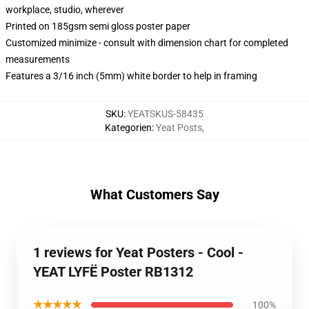
workplace, studio, wherever
Printed on 185gsm semi gloss poster paper
Customized minimize - consult with dimension chart for completed
measurements
Features a 3/16 inch (5mm) white border to help in framing
SKU
:
YEATSKUS-58435
Kategorien
:
Yeat Posts
,
What Customers Say
1 reviews for Yeat Posters - Cool -
YEAT LYFË Poster RB1312
★★★★★
100%