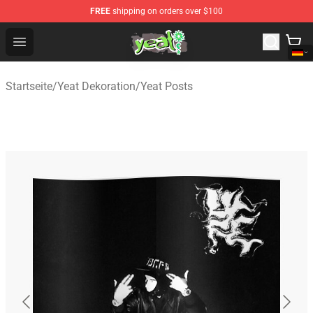
FREE
shipping on orders over $100
Yeat Shop - Official Yeat Merchandise Store
Open menu
Startseite
/
Yeat Dekoration
/
Yeat Posts