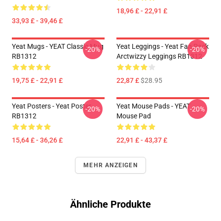
18,96 £ - 22,91 £
33,93 £ - 39,46 £
Yeat Mugs - YEAT Classic Mug
Yeat Leggings - Yeat Fan Pack
-20%
-20%
RB1312
Arctwizzy Leggings RB1312
19,75 £ - 22,91 £
22,87 £
$28.95
Yeat Posters - Yeat Poster
Yeat Mouse Pads - YEAT
-20%
-20%
RB1312
Mouse Pad
15,64 £ - 36,26 £
22,91 £ - 43,37 £
MEHR ANZEIGEN
Ähnliche Produkte