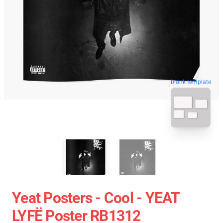
blank template
Yeat Posters - Cool - YEAT
LYFË Poster RB1312