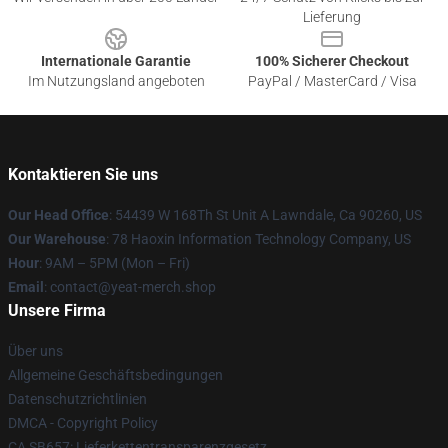
Lieferung
Internationale Garantie
100% Sicherer Checkout
Im Nutzungsland angeboten
PayPal / MasterCard / Visa
Kontaktieren Sie uns
Our Head Office
: 54439 W 168Th St Unit A Lawndale, Ca 90260, US
Our Warehouse
: 78 Haoxin Information Technology Company, US
Hour
: 9AM – 5PM (Mon – Fri)
Email
: contact@yeat-merch.shop
Unsere Firma
Über uns
Allgemeine Geschäftsbedingungen
Datenschutzrichtlinien
DMCA - Copyright Policy
CA SB657: Lieferkettentransparenzgesetz