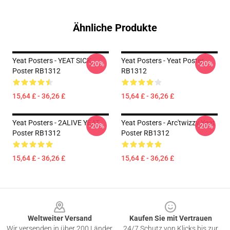
Ähnliche Produkte
Yeat Posters - YEAT SICK
Yeat Posters - Yeat Poster
-20%
-20%
Poster RB1312
RB1312
15,64 £ - 36,26 £
15,64 £ - 36,26 £
Yeat Posters - 2ALIVE YEAT
Yeat Posters - Arc'twizzy Yeat
-20%
-20%
Poster RB1312
Poster RB1312
15,64 £ - 36,26 £
15,64 £ - 36,26 £
Footer
Weltweiter Versand
Kaufen Sie mit Vertrauen
Wir versenden in über 200 Länder
24/7 Schutz von Klicks bis zur