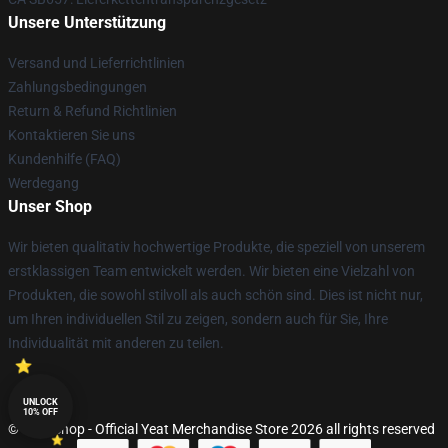
Unsere Unterstützung
Versand und Lieferrichtlinien
Zahlungsbedingungen
Return & Refund Richtlinien
Kontaktieren Sie uns
Kundenhilfe (FAQ)
Werdegang
Unser Shop
Wir bieten qualitativ hochwertige Produkte, die speziell von unserem
erstklassigen Team entwickelt werden. Wir bieten eine Vielzahl von
Produkten, die sowohl stilvoll als auch schön sind. Dies ist nicht nur,
um Ihren individuellen Stil zu zeigen, sondern auch für Sie, Ihre
Individualität mit anderen zu teilen.
UNLOCK
10% OFF
© Yeat Shop - Official Yeat Merchandise Store 2026 all rights reserved