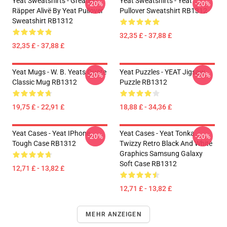
Yeat Sweatshirts - Grëatest
Yeat Sweatshirts - Yeat
-20%
-20%
Räpper Alivë By Yeat Pullover
Pullover Sweatshirt RB1312
Sweatshirt RB1312
32,35 £ - 37,88 £
32,35 £ - 37,88 £
Yeat Mugs - W. B. Yeats Quote
Yeat Puzzles - YEAT Jigsaw
-20%
-20%
Classic Mug RB1312
Puzzle RB1312
19,75 £ - 22,91 £
18,88 £ - 34,36 £
Yeat Cases - Yeat IPhone
Yeat Cases - Yeat Tonka
-20%
-20%
Tough Case RB1312
Twizzy Retro Black And White
Graphics Samsung Galaxy
Soft Case RB1312
12,71 £ - 13,82 £
12,71 £ - 13,82 £
MEHR ANZEIGEN