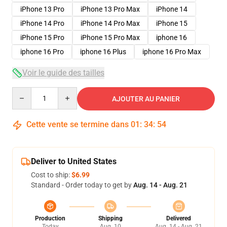
iPhone 13 Pro
iPhone 13 Pro Max
iPhone 14
iPhone 14 Pro
iPhone 14 Pro Max
iPhone 15
iPhone 15 Pro
iPhone 15 Pro Max
iphone 16
iphone 16 Pro
iphone 16 Plus
iphone 16 Pro Max
Voir le guide des tailles
Quantity
AJOUTER AU PANIER
Cette vente se termine dans
01
:
34
:
54
Deliver to United States
Cost to ship:
$6.99
Standard - Order today to get by
Aug. 14 - Aug. 21
Production
Shipping
Delivered
Today
Aug. 10
Aug. 14 - Aug. 21