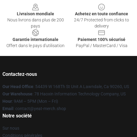
Livraison mondiale
Achetez en toute confiance
Nous livrons dans plus de 200
24/7 Protected from clicks to
pays
delivery
Garantie internationale
Paiement 100% sécurisé
Offert dans le pays d'utilisation
PayPal / MasterCard / Visa
Contactez-nous
Our Head Office
: 54439 W 168Th St Unit A Lawndale, Ca 90260, US
Our Warehouse
: 78 Haoxin Information Technology Company, US
Hour
: 9AM – 5PM (Mon – Fri)
Email
: contact@yeat-merch.shop
Notre société
Sur nous
Conditions générales