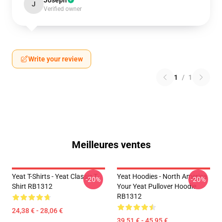
Joseph
J
Verified owner
Write your review
1
/
1
Meilleures ventes
Yeat T-Shirts - Yeat Classic T-
Yeat Hoodies - North America
-20%
-20%
Shirt RB1312
Your Yeat Pullover Hoodie
RB1312
24,38 € - 28,06 €
39,51 € - 45,95 €