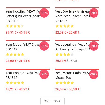
Yeat Hoodies - YEAT! (white
Yeat Oreillers - Amérique Du
-20%
-20%
Letters) Pullover Hoodie
Nord Yeat Lancer L'oreiller
RB1312
RB1312
39,51 € - 45,95 €
22,08 € - 26,68 €
Yeat Mugs - YEAT Classic Mug
Yeat Leggings - Yeat Fan Pack
-20%
-20%
RB1312
Arctwizzy Leggings RB1312
23,00 € - 26,68 €
26,63 €
$28.95
Yeat Posters - Yeat Poster
Yeat Mouse Pads - YEAT
-20%
-20%
RB1312
Mouse Pad
18,21 € - 42,22 €
26,68 € - 50,50 €
VOIR PLUS