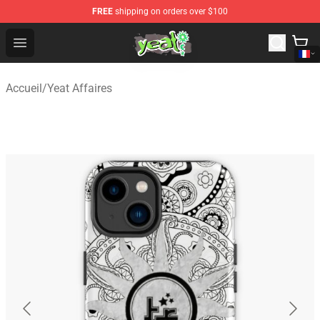
FREE
shipping on orders over $100
Yeat Shop - Official Yeat Merchandise Store
Open menu
Accueil
/
Yeat Affaires