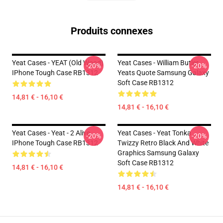
Produits connexes
Yeat Cases - YEAT (old Wood)
Yeat Cases - William Butler
-20%
-20%
IPhone Tough Case RB1312
Yeats Quote Samsung Galaxy
Soft Case RB1312
14,81 € - 16,10 €
14,81 € - 16,10 €
Yeat Cases - Yeat - 2 Alive
Yeat Cases - Yeat Tonka
-20%
-20%
IPhone Tough Case RB1312
Twizzy Retro Black And White
Graphics Samsung Galaxy
Soft Case RB1312
14,81 € - 16,10 €
14,81 € - 16,10 €
Footer