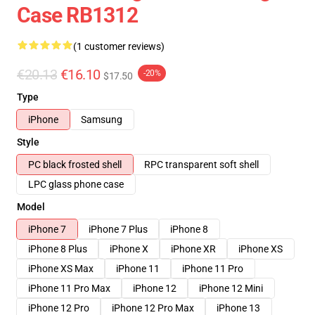
Case RB1312
(1 customer reviews)
€20.13
€16.10
-20%
$17.50
Type
iPhone
Samsung
Style
PC black frosted shell
RPC transparent soft shell
LPC glass phone case
Model
iPhone 7
iPhone 7 Plus
iPhone 8
iPhone 8 Plus
iPhone X
iPhone XR
iPhone XS
iPhone XS Max
iPhone 11
iPhone 11 Pro
iPhone 11 Pro Max
iPhone 12
iPhone 12 Mini
iPhone 12 Pro
iPhone 12 Pro Max
iPhone 13