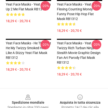
Yeat Face Masks - Yeat Album
Yeat Face Masks - Yeat & Sept
-20%
-20%
Up 2 Me Flat Mask RB1312
Flexing Counting Money
Funny Pose Hip Hop Flat
Mask RB1312
18,29 € - 20,70 €
18,29 € - 20,70 €
Yeat Face Masks - He Thought
Yeat Face Masks - Yeat
-20%
-20%
He My Twizzy Smoked Him
Twizzy Rich Turban Ninja
Like A Stizzy Yeat Flat Mask
Stealth Movie Graphic Design
RB1312
Fan Art Parody Flat Mask
RB1312
18,29 € - 20,70 €
18,29 € - 20,70 €
Footer
Spedizione mondiale
Acquista in tutta sicurezza
Spediamo in oltre 200 paesi
Protetto 24/7 dai clic alla