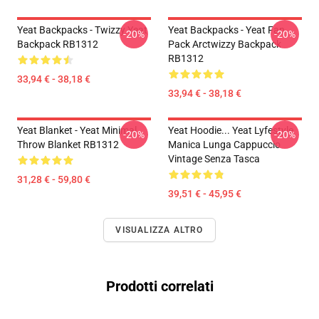
Yeat Backpacks - Twizzy Yeat
Yeat Backpacks - Yeat Fan
-20%
-20%
Backpack RB1312
Pack Arctwizzy Backpack
RB1312
33,94 € - 38,18 €
33,94 € - 38,18 €
Yeat Blanket - Yeat Minimal
Yeat Hoodie... Yeat Lyfestyle
-20%
-20%
Throw Blanket RB1312
Manica Lunga Cappuccio
Vintage Senza Tasca
31,28 € - 59,80 €
39,51 € - 45,95 €
VISUALIZZA ALTRO
Prodotti correlati