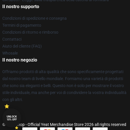
Il nostro supporto
Condizioni di spedizione e consegna
Termini di pagamento
Condizioni di ritorno e rimborso
Contattaci
Aiuto del cliente (FAQ)
Whosale
Il nostro negozio
Offriamo prodotti di alta qualità che sono specificamente progettati
dal nostro team di livello mondiale. Forniamo una varietà di prodotti
che sono sia eleganti e belli. Questo non è solo per mostrare il vostro
stile individuale, ma anche per voi di condividere la vostra individualità
con gli altri.
UNLOCK
10% OFF
© Yeat Shop - Official Yeat Merchandise Store 2026 all rights reserved