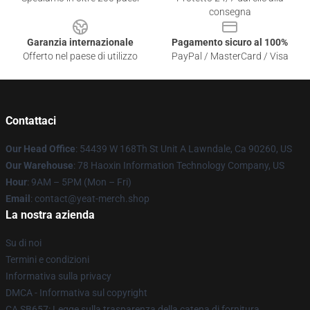
consegna
Garanzia internazionale
Pagamento sicuro al 100%
Offerto nel paese di utilizzo
PayPal / MasterCard / Visa
Contattaci
Our Head Office
: 54439 W 168Th St Unit A Lawndale, Ca 90260, US
Our Warehouse
: 78 Haoxin Information Technology Company, US
Hour
: 9AM – 5PM (Mon – Fri)
Email
: contact@yeat-merch.shop
La nostra azienda
Su di noi
Termini e condizioni
Informativa sulla privacy
DMCA - Informativa sul copyright
CA SB657: Legge sulla trasparenza della catena di fornitura