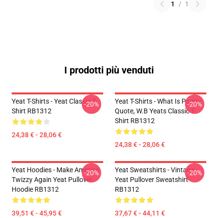
1
/
1
I prodotti più venduti
Yeat T-Shirts - Yeat Classic T-
Yeat T-Shirts - What Is Poetry
-20%
-20%
Shirt RB1312
Quote, W.B Yeats Classic T-
Shirt RB1312
24,38 € - 28,06 €
24,38 € - 28,06 €
Yeat Hoodies - Make America
Yeat Sweatshirts - Vintage
-20%
-20%
Twizzy Again Yeat Pullover
Yeat Pullover Sweatshirt
Hoodie RB1312
RB1312
39,51 € - 45,95 €
37,67 € - 44,11 €