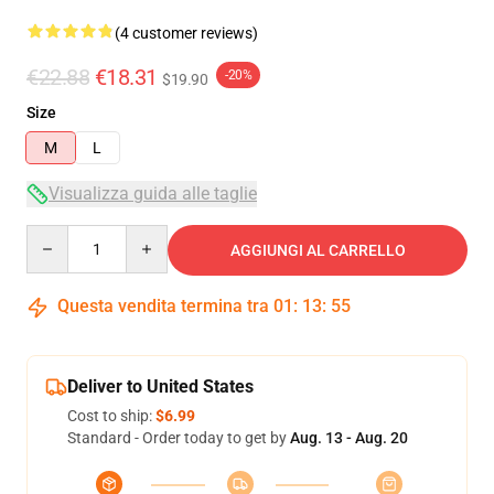
(4 customer reviews)
€22.88
€18.31
-20%
$19.90
Size
M
L
Visualizza guida alle taglie
Quantity
AGGIUNGI AL CARRELLO
Questa vendita termina tra
01
:
13
:
54
Deliver to United States
Cost to ship:
$6.99
Standard - Order today to get by
Aug. 13 - Aug. 20