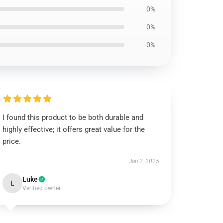
0%
0%
0%
I found this product to be both durable and
highly effective; it offers great value for the
price.
Jan 2, 2025
Luke
L
Verified owner