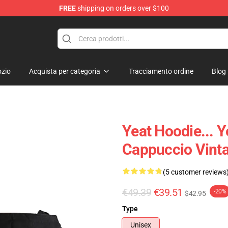
FREE
shipping on orders over $100
zio
Acquista per categoria
Tracciamento ordine
Blog
Yeat Hoodie... 
Cappuccio Vint
(5 customer reviews
€49.39
€39.51
-20%
$42.95
Type
Unisex