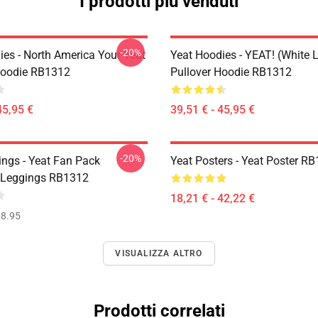
I prodotti più venduti
-20%
ies - North America Your Yeat
Yeat Hoodies - YEAT! (white L
Hoodie RB1312
Pullover Hoodie RB1312
45,95 €
39,51 € - 45,95 €
-20%
ings - Yeat Fan Pack
Yeat Posters - Yeat Poster R
 Leggings RB1312
18,21 € - 42,22 €
8.95
VISUALIZZA ALTRO
Prodotti correlati