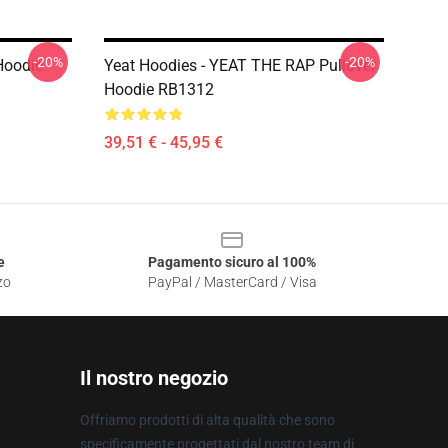
-20%
-20%
Hoodie
Yeat Hoodies - YEAT THE RAP Pullover
Hoodie RB1312
39,51 € - 45,95 €
e
Pagamento sicuro al 100%
zo
PayPal / MasterCard / Visa
Il nostro negozio
Offriamo prodotti di alta qualità che sono
specificamente progettati dal nostro team di