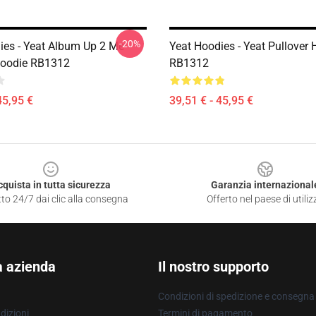
-20%
ies - Yeat Album Up 2 Me
Yeat Hoodies - Yeat Pullover 
Hoodie RB1312
RB1312
45,95 €
39,51 € - 45,95 €
cquista in tutta sicurezza
Garanzia internazional
to 24/7 dai clic alla consegna
Offerto nel paese di utiliz
a azienda
Il nostro supporto
Condizioni di spedizione e consegna
dizioni
Termini di pagamento