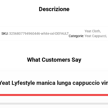
Descrizione
Yeat Cloth
,
SKU
:
3256807794960446-white-xxl-DEFAULT
Categorie
:
Yeat Cappucci
,
What Customers Say
 Yeat Lyfestyle manica lunga cappuccio vi