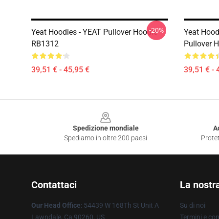
-20%
Yeat Hoodies - YEAT Pullover Hoodie
Yeat Hood
RB1312
Pullover 
39,51 € - 45,95 €
39,51 € - 
Footer
Spedizione mondiale
A
Spediamo in oltre 200 paesi
Protet
Contattaci
La nostr
Our Head Office
: 54439 W 168Th St Unit A
Su di noi
Lawndale, Ca 90260, US
Termini e con