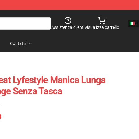
Assistenza clienti
Visualizza carrello
Contatti
Yeat Lyfestyle Manica Lunga
age Senza Tasca
)