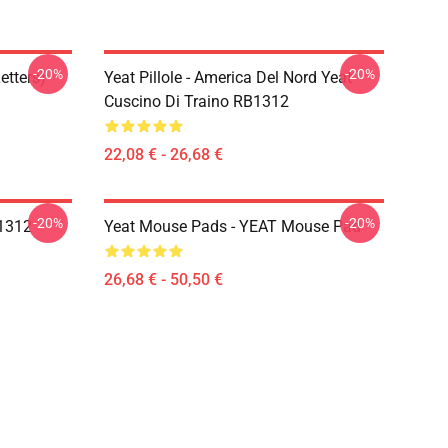
-20%
-20%
etters)
Yeat Pillole - America Del Nord Yeat
Cuscino Di Traino RB1312
22,08 € - 26,68 €
-20%
-20%
B1312
Yeat Mouse Pads - YEAT Mouse Pad
26,68 € - 50,50 €