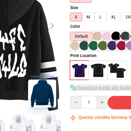
Size
S
M
L
XL
2X
Color
Default
Print Location
blank template
Visualizza guida alle tagli
Quantity
Questa vendita termina 