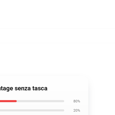
ntage senza tasca
80%
20%