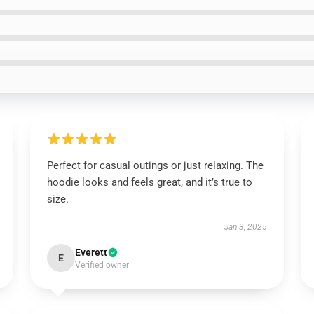
Perfect for casual outings or just relaxing. The
hoodie looks and feels great, and it’s true to
size.
Jan 3, 2025
Everett
E
Verified owner