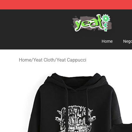
Yeat Shop - Official Yeat Merchandise Store
Home
Nego
Home
/
Yeat Cloth
/
Yeat Cappucci