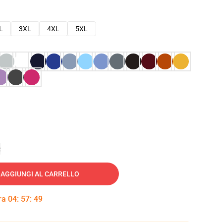
L
3XL
4XL
5XL
e
AGGIUNGI AL CARRELLO
tra
04
:
57
:
48