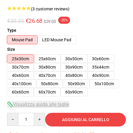
(3 customer reviews)
€33.35
€26.68
-20%
$29.00
Type
Mouse Pad
LED Mouse Pad
Size
25x30cm
25x60cm
30x50cm
30x60cm
30x70cm
30x80cm
30x90cm
35x44cm
40x60cm
40x70cm
40x80cm
40x90cm
40x100cm
50x80cm
50x90cm
50x100cm
60x60cm
60x70cm
60x90cm
Visualizza guida alle taglie
Quantity
AGGIUNGI AL CARRELLO