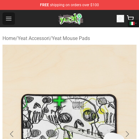
FREE
shipping on orders over $100
Yeat Shop - Official Yeat Merchandise Store
Open menu
Home
/
Yeat Accessori
/
Yeat Mouse Pads