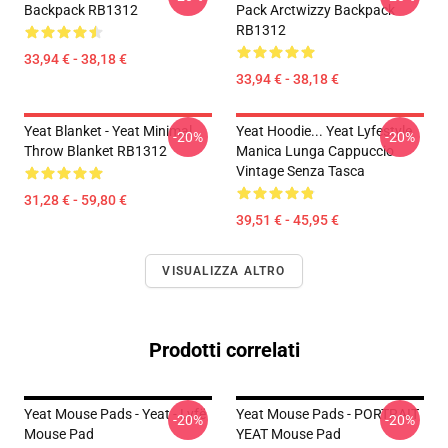
Backpack RB1312
Pack Arctwizzy Backpack
RB1312
33,94 € - 38,18 €
33,94 € - 38,18 €
Yeat Blanket - Yeat Minimal
Yeat Hoodie... Yeat Lyfestyle
-20%
-20%
Throw Blanket RB1312
Manica Lunga Cappuccio
Vintage Senza Tasca
31,28 € - 59,80 €
39,51 € - 45,95 €
VISUALIZZA ALTRO
Prodotti correlati
Yeat Mouse Pads - Yeat - Lyfë
Yeat Mouse Pads - PORTRAIT
-20%
-20%
Mouse Pad
YEAT Mouse Pad