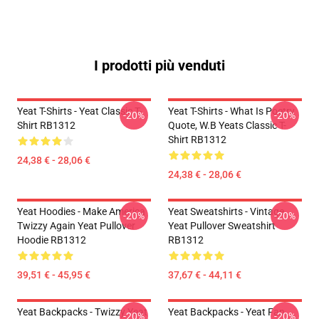
I prodotti più venduti
Yeat T-Shirts - Yeat Classic T-
Yeat T-Shirts - What Is Poetry
-20%
-20%
Shirt RB1312
Quote, W.B Yeats Classic T-
Shirt RB1312
24,38 € - 28,06 €
24,38 € - 28,06 €
Yeat Hoodies - Make America
Yeat Sweatshirts - Vintage
-20%
-20%
Twizzy Again Yeat Pullover
Yeat Pullover Sweatshirt
Hoodie RB1312
RB1312
39,51 € - 45,95 €
37,67 € - 44,11 €
Yeat Backpacks - Twizzy Yeat
Yeat Backpacks - Yeat Fan
-20%
-20%