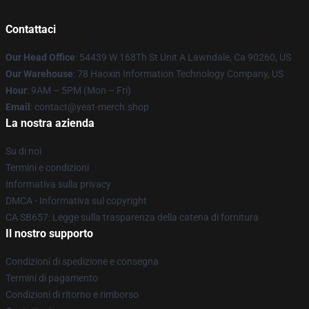
Contattaci
Our Head Office
: 54439 W 168Th St Unit A Lawndale, Ca 90260, US
Our Warehouse
: 78 Haoxin Information Technology Company, US
Hour
: 9AM – 5PM (Mon – Fri)
Email
: contact@yeat-merch.shop
La nostra azienda
Su di noi
Termini e condizioni
Informativa sulla privacy
DMCA - Informativa sul copyright
CA SB657: Legge sulla trasparenza della catena di fornitura
Il nostro supporto
Condizioni di spedizione e consegna
Termini di pagamento
Condizioni di ritorno e rimborso