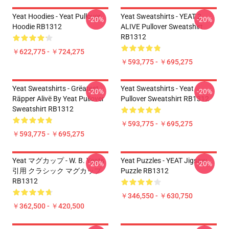
Yeat Hoodies - Yeat Pullover
Yeat Sweatshirts - YEAT 2
-20%
-20%
Hoodie RB1312
ALIVE Pullover Sweatshirt
RB1312
￥622,775 - ￥724,275
￥593,775 - ￥695,275
Yeat Sweatshirts - Grëatest
Yeat Sweatshirts - Yeat
-20%
-20%
Räpper Alivë By Yeat Pullover
Pullover Sweatshirt RB1312
Sweatshirt RB1312
￥593,775 - ￥695,275
￥593,775 - ￥695,275
Yeat マグカップ - W. B. Yeats
Yeat Puzzles - YEAT Jigsaw
-20%
-20%
引用 クラシック マグカップ
Puzzle RB1312
RB1312
￥346,550 - ￥630,750
￥362,500 - ￥420,500