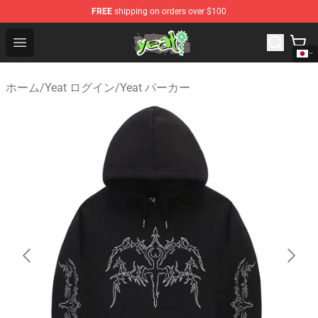
FREE
shipping on orders over $100
Yeat Shop - Official Yeat Merchandise Store
Open menu
ホーム
/
Yeat ログイン
/
Yeat パーカー