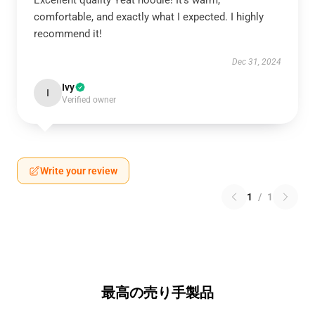
Excellent quality Yeat hoodie! It’s warm,
comfortable, and exactly what I expected. I highly
recommend it!
Dec 31, 2024
Ivy
I
Verified owner
Write your review
1
/
1
最高の売り手製品