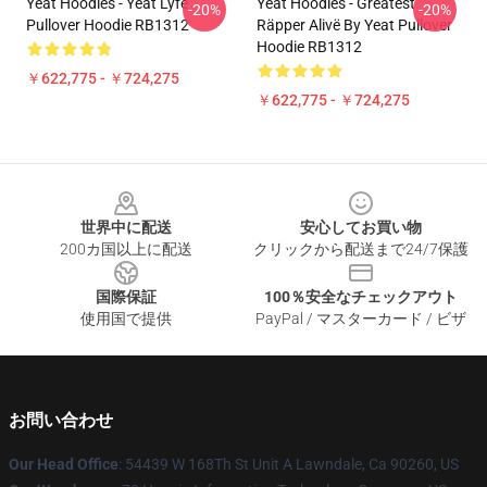
Yeat Hoodies - Yeat Lyfë
Yeat Hoodies - Grëatest
-20%
-20%
Pullover Hoodie RB1312
Räpper Alivë By Yeat Pullover
Hoodie RB1312
￥622,775 - ￥724,275
￥622,775 - ￥724,275
Footer
世界中に配送
安心してお買い物
200カ国以上に配送
クリックから配送まで24/7保護
国際保証
100％安全なチェックアウト
使用国で提供
PayPal / マスターカード / ビザ
お問い合わせ
Our Head Office
: 54439 W 168Th St Unit A Lawndale, Ca 90260, US