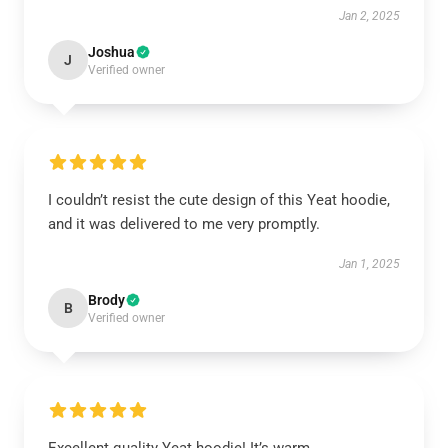
Jan 2, 2025
Joshua
J
Verified owner
I couldn’t resist the cute design of this Yeat hoodie,
and it was delivered to me very promptly.
Jan 1, 2025
Brody
B
Verified owner