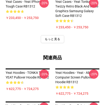
Yeat Cases - Yeat IPhone
Yeat Cases - Yeat Tonka
-20%
-20%
Tough Case RB1312
Twizzy Retro Black And White
Graphics Samsung Galaxy
Soft Case RB1312
￥233,450 - ￥253,750
￥233,450 - ￥253,750
もっと見る
関連商品
Yeat Hoodies - TONKA TRUCK
Yeat Hoodies - Yeat - Alivë
-20%
-20%
YEAT Pullover Hoodie RB1312
Computer Screen Pullover
Hoodie RB1312
￥622,775 - ￥724,275
￥622,775 - ￥724,275