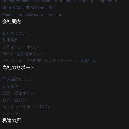
Our Warehouse
: 78 Haoxin Information Technology Company, US
Hour
: 9AM – 5PM (Mon – Fri)
Email
: contact@yeat-merch.shop
会社案内
私たちについて
利用規約
プライバシーポリシー
DMCA - 著作権ポリシー
カリフォルニアSB657: サプライチェーンの透明性法
当社のサポート
配送&配送ポリシー
支払条件
返品・返金ポリシー
お問い合わせ
カスタマーサポート(FAQ)
スタッフ
私達の店