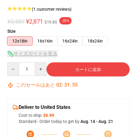
(1 customer reviews)
¥3,589
¥2,871
-20%
$19.80
Size
12x18in
16x16in
16x24in
18x24in
サイズガイドを見る
Quantity
カートに追加
このセールはあと
02
:
31
:
55
Deliver to United States
Cost to ship:
$6.99
Standard - Order today to get by
Aug. 14 - Aug. 21