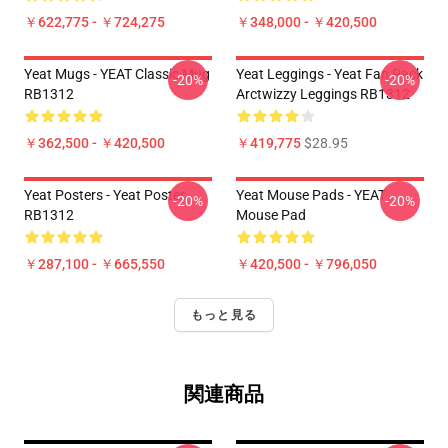
￥622,775 - ￥724,275
￥348,000 - ￥420,500
Yeat Mugs - YEAT Classic Mug
Yeat Leggings - Yeat Fan Pack
-20%
-20%
RB1312
Arctwizzy Leggings RB1312
￥362,500 - ￥420,500
￥419,775
$28.95
Yeat Posters - Yeat Poster
Yeat Mouse Pads - YEAT
-20%
-20%
RB1312
Mouse Pad
￥287,100 - ￥665,550
￥420,500 - ￥796,050
もっと見る
関連商品