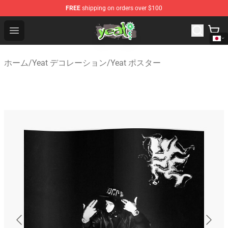
FREE
shipping on orders over $100
Yeat Shop - Official Yeat Merchandise Store
Open menu
ホーム
/
Yeat デコレーション
/
Yeat ポスター