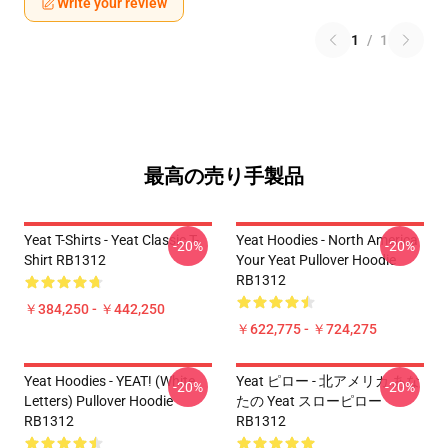
Write your review
1
/
1
最高の売り手製品
Yeat T-Shirts - Yeat Classic T-
Yeat Hoodies - North America
-20%
-20%
Shirt RB1312
Your Yeat Pullover Hoodie
RB1312
￥384,250 - ￥442,250
￥622,775 - ￥724,275
Yeat Hoodies - YEAT! (white
Yeat ピロー - 北アメリカ あな
-20%
-20%
Letters) Pullover Hoodie
たの Yeat スローピロー
RB1312
RB1312