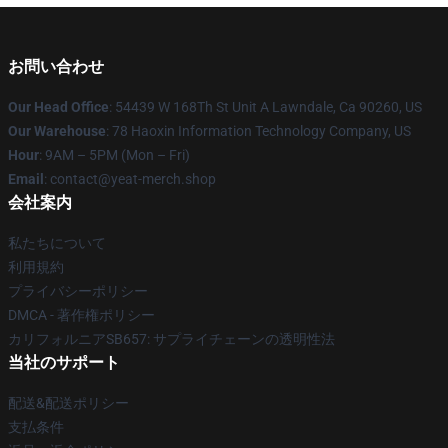
お問い合わせ
Our Head Office
: 54439 W 168Th St Unit A Lawndale, Ca 90260, US
Our Warehouse
: 78 Haoxin Information Technology Company, US
Hour
: 9AM – 5PM (Mon – Fri)
Email
: contact@yeat-merch.shop
会社案内
私たちについて
利用規約
プライバシーポリシー
DMCA - 著作権ポリシー
カリフォルニアSB657: サプライチェーンの透明性法
当社のサポート
配送&配送ポリシー
支払条件