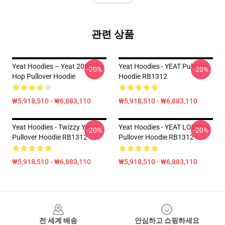
관련 상품
Yeat Hoodies – Yeat 2093 Hip
Yeat Hoodies - YEAT Pullover
-20%
-20%
Hop Pullover Hoodie
Hoodie RB1312
₩5,918,510 - ₩6,883,110
₩5,918,510 - ₩6,883,110
Yeat Hoodies - Twizzy Yeat
Yeat Hoodies - YEAT LOVERS
-20%
-20%
Pullover Hoodie RB1312
Pullover Hoodie RB1312
₩5,918,510 - ₩6,883,110
₩5,918,510 - ₩6,883,110
Footer
전 세계 배송
안심하고 쇼핑하세요