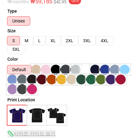
₩73,981
₩59,185
-20%
$42.95
Type
Unisex
Size
S
M
L
XL
2XL
3XL
4XL
5XL
Color
Default
Print Location
사이즈 가이드 보기