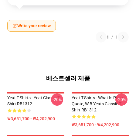
Write your review
1
/
1
베스트셀러 제품
Yeat T-Shirts - Yeat Classic T-
Yeat T-Shirts - What Is Poetry
-20%
-20%
Shirt RB1312
Quote, W.B Yeats Classic T-
Shirt RB1312
₩3,651,700 - ₩4,202,900
₩3,651,700 - ₩4,202,900