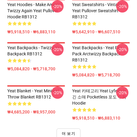
Yeat Hoodies - Make America
Yeat Sweatshirts - Vintage
-20%
-20%
Twizzy Again Yeat Pullover
Yeat Pullover Sweatshirt
Hoodie RB1312
RB1312
₩5,918,510 - ₩6,883,110
₩5,642,910 - ₩6,607,510
Yeat Backpacks - Twizzy Yeat
Yeat Backpacks - Yeat Fan
-20%
-20%
Backpack RB1312
Pack Arctwizzy Backpack
RB1312
₩5,084,820 - ₩5,718,700
₩5,084,820 - ₩5,718,700
Yeat Blanket - Yeat Minimal
Yeat 카테고리 Yeat Lyfestyle
-20%
-20%
Throw Blanket RB1312
긴 소매 Pocketless 포도 수확
Hoodie
₩4,685,200 - ₩8,957,000
₩5,918,510 - ₩6,883,110
더 보기