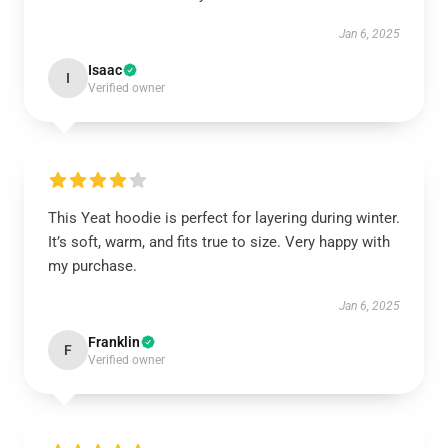
Jan 6, 2025
Isaac
I
Verified owner
This Yeat hoodie is perfect for layering during winter.
It’s soft, warm, and fits true to size. Very happy with
my purchase.
Jan 6, 2025
Franklin
F
Verified owner