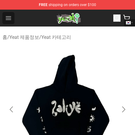
FREE
shipping on orders over $100
Yeat Shop - Official Yeat Merchandise Store
Open menu
홈
/
Yeat 제품정보
/
Yeat 카테고리