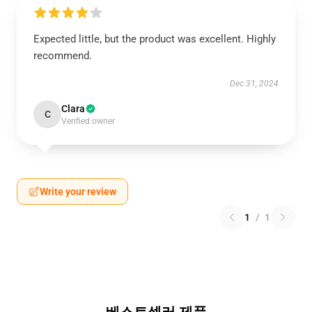
Expected little, but the product was excellent. Highly
recommend.
Dec 31, 2024
Clara
C
Verified owner
Write your review
1
/
1