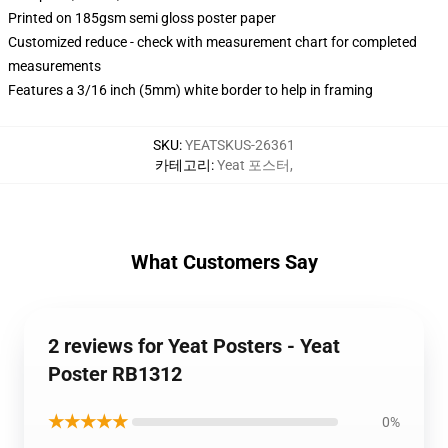
Printed on 185gsm semi gloss poster paper
Customized reduce - check with measurement chart for completed
measurements
Features a 3/16 inch (5mm) white border to help in framing
SKU
:
YEATSKUS-26361
카테고리
:
Yeat 포스터
,
What Customers Say
2 reviews for Yeat Posters - Yeat
Poster RB1312
★★★★★
0%