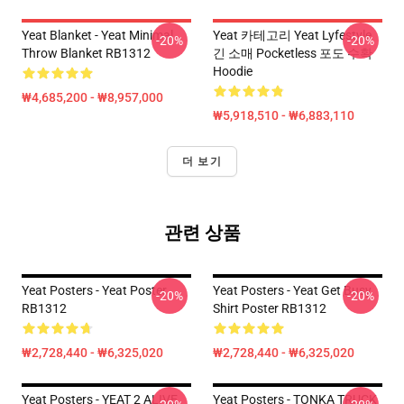
Yeat Blanket - Yeat Minimal
Yeat 카테고리 Yeat Lyfestyle
-20%
-20%
Throw Blanket RB1312
긴 소매 Pocketless 포도 수확
Hoodie
₩4,685,200 - ₩8,957,000
₩5,918,510 - ₩6,883,110
더 보기
관련 상품
Yeat Posters - Yeat Poster
Yeat Posters - Yeat Get Busy
-20%
-20%
RB1312
Shirt Poster RB1312
₩2,728,440 - ₩6,325,020
₩2,728,440 - ₩6,325,020
Yeat Posters - YEAT 2 ALIVE
Yeat Posters - TONKA TRUCK