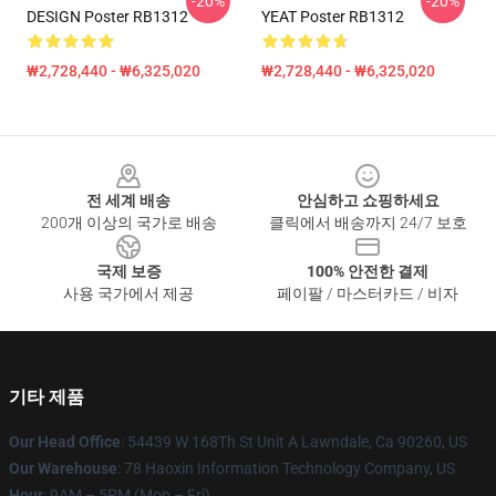
-20%
-20%
DESIGN Poster RB1312
YEAT Poster RB1312
₩2,728,440 - ₩6,325,020
₩2,728,440 - ₩6,325,020
Footer
전 세계 배송
안심하고 쇼핑하세요
200개 이상의 국가로 배송
클릭에서 배송까지 24/7 보호
국제 보증
100% 안전한 결제
사용 국가에서 제공
페이팔 / 마스터카드 / 비자
기타 제품
Our Head Office
: 54439 W 168Th St Unit A Lawndale, Ca 90260, US
Our Warehouse
: 78 Haoxin Information Technology Company, US
Hour
: 9AM – 5PM (Mon – Fri)