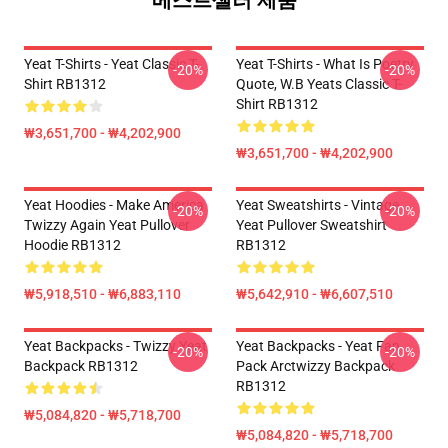
베스트셀러 제품
Yeat T-Shirts - Yeat Classic T-
Yeat T-Shirts - What Is Poetry
-20%
-20%
Shirt RB1312
Quote, W.B Yeats Classic T-
Shirt RB1312
₩3,651,700 - ₩4,202,900
₩3,651,700 - ₩4,202,900
Yeat Hoodies - Make America
Yeat Sweatshirts - Vintage
-20%
-20%
Twizzy Again Yeat Pullover
Yeat Pullover Sweatshirt
Hoodie RB1312
RB1312
₩5,918,510 - ₩6,883,110
₩5,642,910 - ₩6,607,510
Yeat Backpacks - Twizzy Yeat
Yeat Backpacks - Yeat Fan
-20%
-20%
Backpack RB1312
Pack Arctwizzy Backpack
RB1312
₩5,084,820 - ₩5,718,700
₩5,084,820 - ₩5,718,700