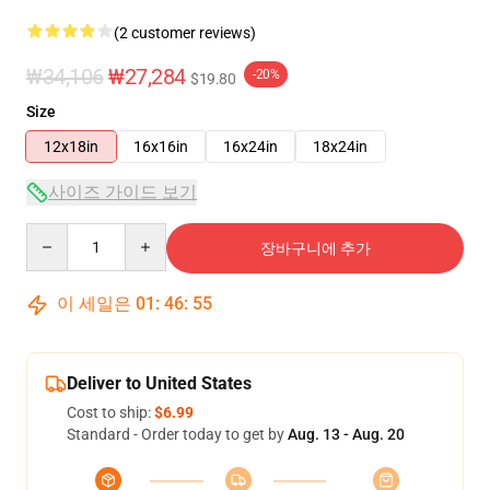
(2 customer reviews)
₩34,106
₩27,284
-20%
$19.80
Size
12x18in
16x16in
16x24in
18x24in
사이즈 가이드 보기
Quantity
장바구니에 추가
이 세일은
01
:
46
:
54
Deliver to United States
Cost to ship:
$6.99
Standard - Order today to get by
Aug. 13 - Aug. 20