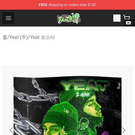
FREE
shipping on orders over $100
Yeat Shop - Official Yeat Merchandise Store
Open menu
홈
/
Yeat (주)
/
Yeat 포스터