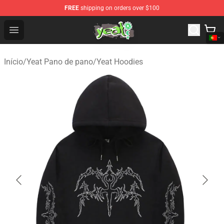
FREE
shipping on orders over $100
Yeat Shop - Official Yeat Merchandise Store
Open menu
Início
/
Yeat Pano de pano
/
Yeat Hoodies