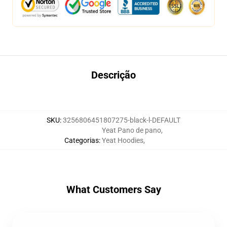
Descrição
SKU
:
3256806451807275-black-l-DEFAULT
Yeat Pano de pano
,
Categorias
:
Yeat Hoodies
,
What Customers Say