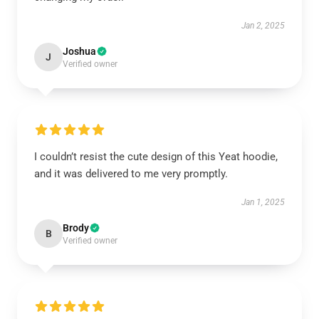
Jan 2, 2025
Joshua
J
Verified owner
I couldn’t resist the cute design of this Yeat hoodie,
and it was delivered to me very promptly.
Jan 1, 2025
Brody
B
Verified owner