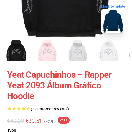
blank template
Yeat Capuchinhos – Rapper
Yeat 2093 Álbum Gráfico
Hoodie
(3 customer reviews)
€49.39
€39.51
-20%
$42.95
Type