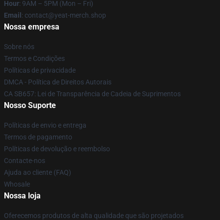
Hour
: 9AM – 5PM (Mon – Fri)
Email
: contact@yeat-merch.shop
Nossa empresa
Sobre nós
Termos e Condições
Políticas de privacidade
DMCA - Política de Direitos Autorais
CA SB657: Lei de Transparência de Cadeia de Suprimentos
Nosso Suporte
Políticas de envio e entrega
Termos de pagamento
Políticas de devolução e reembolso
Contacte-nos
Ajuda ao cliente (FAQ)
Whosale
Nossa loja
Oferecemos produtos de alta qualidade que são projetados