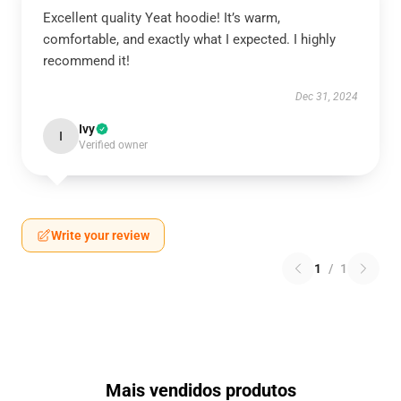
Excellent quality Yeat hoodie! It’s warm,
comfortable, and exactly what I expected. I highly
recommend it!
Dec 31, 2024
Ivy
I
Verified owner
Write your review
1
/
1
Mais vendidos produtos