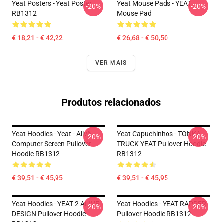
Yeat Posters - Yeat Poster
Yeat Mouse Pads - YEAT
-20%
-20%
RB1312
Mouse Pad
€ 18,21 - € 42,22
€ 26,68 - € 50,50
VER MAIS
Produtos relacionados
Yeat Hoodies - Yeat - Alivë
Yeat Capuchinhos - TONKA
-20%
-20%
Computer Screen Pullover
TRUCK YEAT Pullover Hoodie
Hoodie RB1312
RB1312
€ 39,51 - € 45,95
€ 39,51 - € 45,95
Yeat Hoodies - YEAT 2 ALIVE
Yeat Hoodies - YEAT RAPPER
-20%
-20%
DESIGN Pullover Hoodie
Pullover Hoodie RB1312