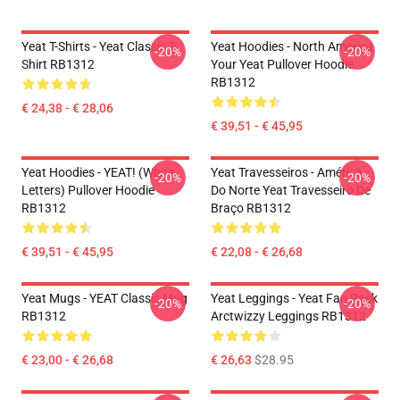
Yeat T-Shirts - Yeat Classic T-
Yeat Hoodies - North America
-20%
-20%
Shirt RB1312
Your Yeat Pullover Hoodie
RB1312
€ 24,38 - € 28,06
€ 39,51 - € 45,95
Yeat Hoodies - YEAT! (white
Yeat Travesseiros - América
-20%
-20%
Letters) Pullover Hoodie
Do Norte Yeat Travesseiro De
RB1312
Braço RB1312
€ 39,51 - € 45,95
€ 22,08 - € 26,68
Yeat Mugs - YEAT Classic Mug
Yeat Leggings - Yeat Fan Pack
-20%
-20%
RB1312
Arctwizzy Leggings RB1312
€ 23,00 - € 26,68
€ 26,63
$28.95