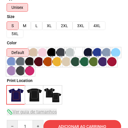
Unisex
Size
S
M
L
XL
2XL
3XL
4XL
5XL
Color
Default
Print Location
Ver guia de tamanhos
Quantity
ADICIONAR AO CARRINHO