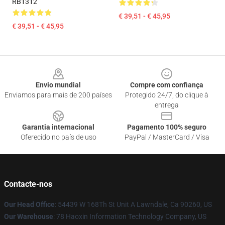
RB1312
€ 39,51 - € 45,95
€ 39,51 - € 45,95
Footer
Envio mundial
Compre com confiança
Enviamos para mais de 200 países
Protegido 24/7, do clique à
entrega
Garantia internacional
Pagamento 100% seguro
Oferecido no país de uso
PayPal / MasterCard / Visa
Contacte-nos
Our Head Office
: 54439 W 168Th St Unit A Lawndale, Ca 90260, US
Our Warehouse
: 78 Haoxin Information Technology Company, US