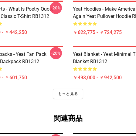
-20%
rts - What Is Poetry Quote,
Yeat Hoodies - Make America
 Classic T-Shirt RB1312
Again Yeat Pullover Hoodie 
 - ￥442,250
￥622,775 - ￥724,275
-20%
packs - Yeat Fan Pack
Yeat Blanket - Yeat Minimal 
y Backpack RB1312
Blanket RB1312
 - ￥601,750
￥493,000 - ￥942,500
もっと見る
関連商品