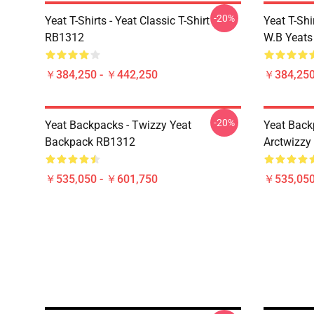
-20%
Yeat T-Shirts - Yeat Classic T-Shirt
Yeat T-Shi
RB1312
W.B Yeats
￥384,250 - ￥442,250
￥384,250
-20%
Yeat Backpacks - Twizzy Yeat
Yeat Back
Backpack RB1312
Arctwizz
￥535,050 - ￥601,750
￥535,050