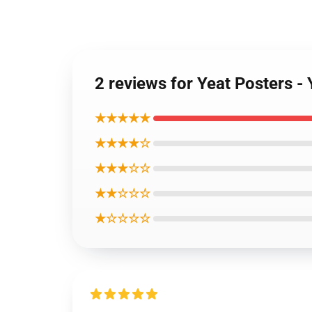
2 reviews for Yeat Posters -
★★★★★
★★★★☆
★★★☆☆
★★☆☆☆
★☆☆☆☆