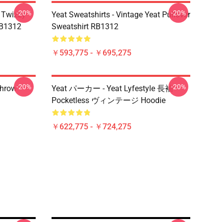
-20%
-20%
 Twizzy
Yeat Sweatshirts - Vintage Yeat Pullover
RB1312
Sweatshirt RB1312
￥593,775 - ￥695,275
-20%
-20%
Throw
Yeat パーカー - Yeat Lyfestyle 長袖
Pocketless ヴィンテージ Hoodie
￥622,775 - ￥724,275