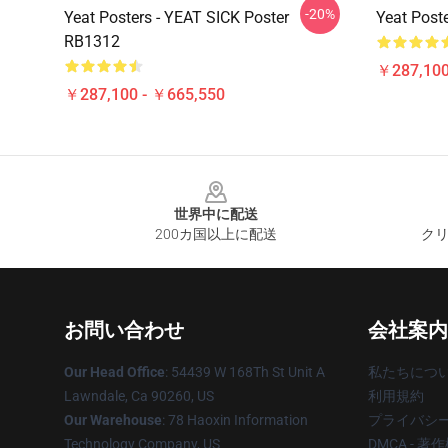
-20%
Yeat Posters - YEAT SICK Poster
Yeat Post
RB1312
￥287,100
￥287,100 - ￥665,550
Footer
世界中に配送
200カ国以上に配送
クリ
お問い合わせ
会社案内
Our Head Office
: 54439 W 168Th St Unit A
私たちにつ
Lawndale, Ca 90260, US
利用規約
Our Warehouse
: 78 Haoxin Information
プライバシ
Technology Company, US
DMCA - 