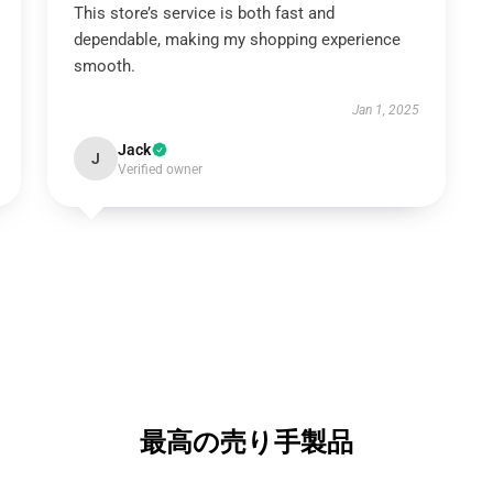
This store’s service is both fast and
dependable, making my shopping experience
smooth.
Jan 1, 2025
Jack
J
Verified owner
最高の売り手製品