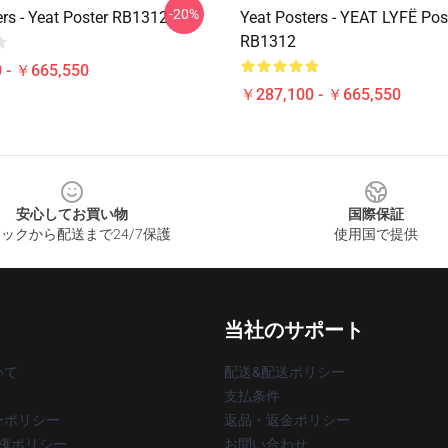
-20%
ers - Yeat Poster RB1312
Yeat Posters - YEAT LYFË Pos
RB1312
 - ￥665,550
￥287,100 - ￥665,550
安心してお買い物
国際保証
ックから配送まで24/7保護
使用国で提供
当社のサポート
いて
配送&配送ポリシー
支払条件
ーポリシー
返品・返金ポリシー
著作権ポリシー
お問い合わせ