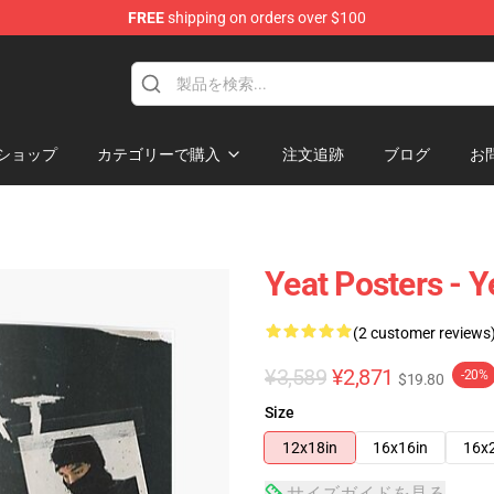
FREE
shipping on orders over $100
ショップ
カテゴリーで購入
注文追跡
ブログ
お
Yeat Posters - 
(2 customer reviews
¥3,589
¥2,871
-20%
$19.80
Size
12x18in
16x16in
16x
サイズガイドを見る