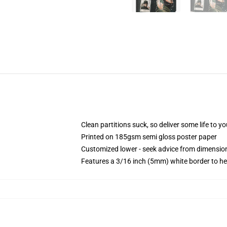
Clean partitions suck, so deliver some life to 
Printed on 185gsm semi gloss poster paper
Customized lower - seek advice from dimensi
Features a 3/16 inch (5mm) white border to he