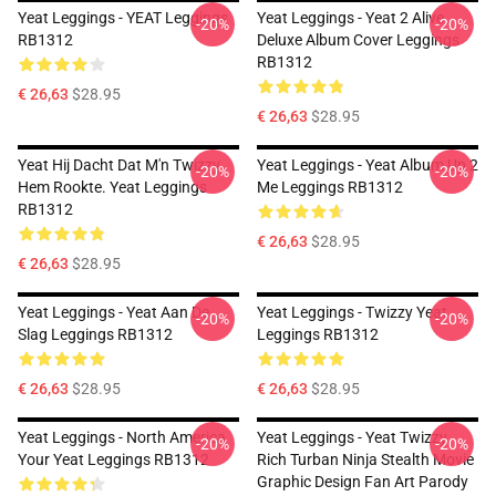
Yeat Leggings - YEAT Leggings
Yeat Leggings - Yeat 2 Alive
-20%
-20%
RB1312
Deluxe Album Cover Leggings
RB1312
€ 26,63
$28.95
€ 26,63
$28.95
Yeat Hij Dacht Dat M'n Twizzy
Yeat Leggings - Yeat Album Up 2
-20%
-20%
Hem Rookte. Yeat Leggings
Me Leggings RB1312
RB1312
€ 26,63
$28.95
€ 26,63
$28.95
Yeat Leggings - Yeat Aan De
Yeat Leggings - Twizzy Yeat
-20%
-20%
Slag Leggings RB1312
Leggings RB1312
€ 26,63
$28.95
€ 26,63
$28.95
Yeat Leggings - North America
Yeat Leggings - Yeat Twizzy
-20%
-20%
Your Yeat Leggings RB1312
Rich Turban Ninja Stealth Movie
Graphic Design Fan Art Parody