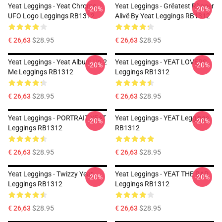
Yeat Leggings - Yeat Chrome
Yeat Leggings - Grëatest Räpper
-20%
-20%
UFO Logo Leggings RB1312
Alivë By Yeat Leggings RB1312
€ 26,63
$28.95
€ 26,63
$28.95
Yeat Leggings - Yeat Album Up 2
Yeat Leggings - YEAT LOVERS
-20%
-20%
Me Leggings RB1312
Leggings RB1312
€ 26,63
$28.95
€ 26,63
$28.95
Yeat Leggings - PORTRAIT YEAT
Yeat Leggings - YEAT Leggings
-20%
-20%
Leggings RB1312
RB1312
€ 26,63
$28.95
€ 26,63
$28.95
Yeat Leggings - Twizzy Yeat
Yeat Leggings - YEAT THE RAP
-20%
-20%
Leggings RB1312
Leggings RB1312
€ 26,63
$28.95
€ 26,63
$28.95