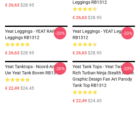
Leggings RB1312
€ 26,63
$28.95
€ 26,63
$28.95
Yeat Leggings - YEAT RAPPER
Yeat Leggings - YEAT Leggings
-20%
-20%
Leggings RB1312
RB1312
€ 26,63
$28.95
€ 26,63
$28.95
Yeat Tanktops - Noord-Amerika
Yeat Tank Tops - Yeat Twizzy
-20%
-20%
Uw Yeat Tank Boven RB1312
Rich Turban Ninja Stealth Movie
Graphic Design Fan Art Parody
Tank Top RB1312
€ 22,49
$24.45
€ 22,49
$24.45