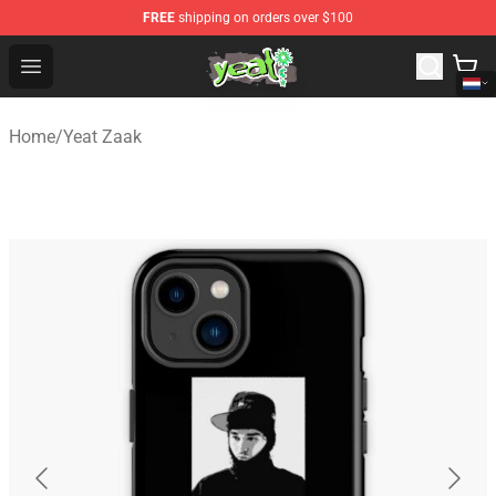
FREE
shipping on orders over $100
Yeat Shop - Official Yeat Merchandise Store
Open menu
Home
/
Yeat Zaak