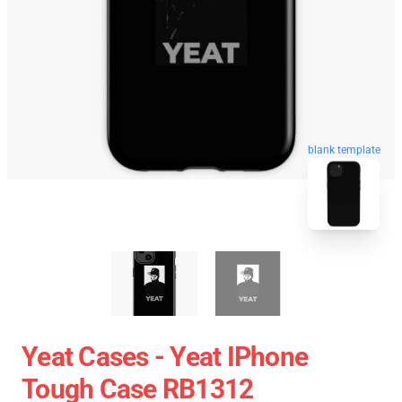
blank template
Yeat Cases - Yeat IPhone
Tough Case RB1312