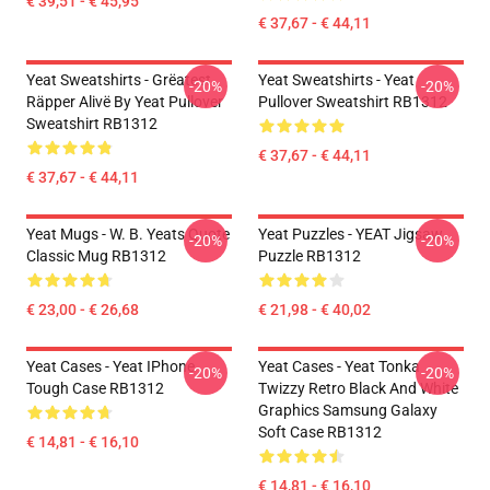
€ 39,51 - € 45,95
€ 37,67 - € 44,11
Yeat Sweatshirts - Grëatest
Yeat Sweatshirts - Yeat
-20%
-20%
Räpper Alivë By Yeat Pullover
Pullover Sweatshirt RB1312
Sweatshirt RB1312
€ 37,67 - € 44,11
€ 37,67 - € 44,11
Yeat Mugs - W. B. Yeats Quote
Yeat Puzzles - YEAT Jigsaw
-20%
-20%
Classic Mug RB1312
Puzzle RB1312
€ 23,00 - € 26,68
€ 21,98 - € 40,02
Yeat Cases - Yeat IPhone
Yeat Cases - Yeat Tonka
-20%
-20%
Tough Case RB1312
Twizzy Retro Black And White
Graphics Samsung Galaxy
Soft Case RB1312
€ 14,81 - € 16,10
€ 14,81 - € 16,10