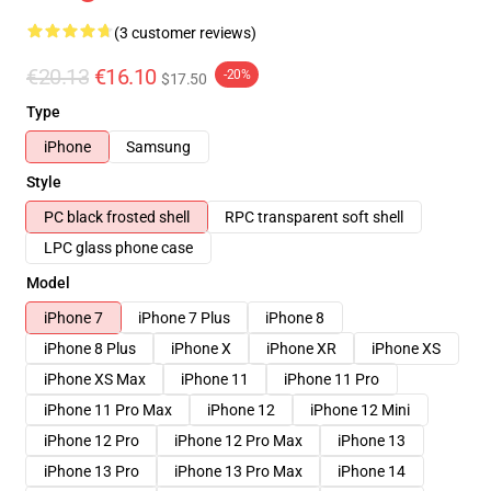
(3 customer reviews)
€20.13
€16.10
-20%
$17.50
Type
iPhone
Samsung
Style
PC black frosted shell
RPC transparent soft shell
LPC glass phone case
Model
iPhone 7
iPhone 7 Plus
iPhone 8
iPhone 8 Plus
iPhone X
iPhone XR
iPhone XS
iPhone XS Max
iPhone 11
iPhone 11 Pro
iPhone 11 Pro Max
iPhone 12
iPhone 12 Mini
iPhone 12 Pro
iPhone 12 Pro Max
iPhone 13
iPhone 13 Pro
iPhone 13 Pro Max
iPhone 14