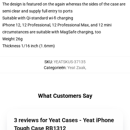
The design is featured on the again whereas the sides of the case are
semi clear and supply full entry to ports
Suitable with Qi-standard wi-fi charging
iPhone 12, 12 Professional, 12 Professional Max, and 12 mini
circumstances are suitable with MagSafe charging, too
Weight 26g
Thickness 1/16 inch (1.6mm)
SKU
:
YEATSKUS-37135
Categorieën
:
Yeat Zaak
,
What Customers Say
3 reviews for Yeat Cases - Yeat iPhone
Tough Case RB1312