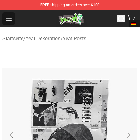
FREE
shipping on orders over $100
Yeat Shop - Official Yeat Merchandise Store
Open menu
Startseite
/
Yeat Dekoration
/
Yeat Posts