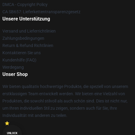
DMCA - Copyright Policy
CA SB657: Lieferkettentransparenzgesetz
Unsere Unterstützung
Versand und Lieferrichtlinien
Zahlungsbedingungen
Return & Refund Richtlinien
Kontaktieren Sie uns
Kundenhilfe (FAQ)
Werdegang
Unser Shop
Wir bieten qualitativ hochwertige Produkte, die speziell von unserem
erstklassigen Team entwickelt werden. Wir bieten eine Vielzahl von
Produkten, die sowohl stilvoll als auch schön sind. Dies ist nicht nur,
um Ihren individuellen Stil zu zeigen, sondern auch für Sie, Ihre
Individualität mit anderen zu teilen.
UNLOCK