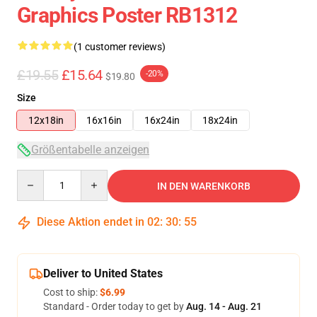
Graphics Poster RB1312
(1 customer reviews)
£19.55
£15.64
-20%
$19.80
Size
12x18in
16x16in
16x24in
18x24in
Größentabelle anzeigen
Quantity
IN DEN WARENKORB
Diese Aktion endet in
02
:
30
:
55
Deliver to United States
Cost to ship:
$6.99
Standard - Order today to get by
Aug. 14 - Aug. 21