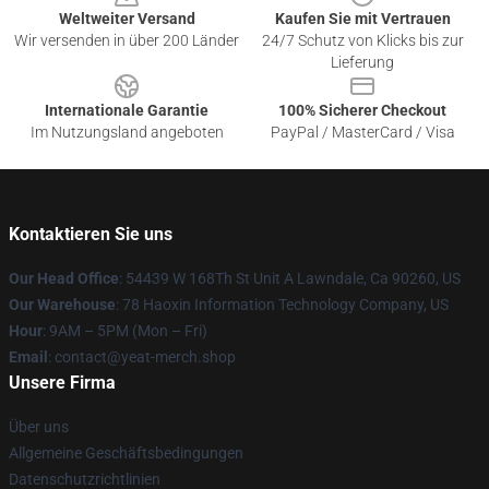
Weltweiter Versand
Kaufen Sie mit Vertrauen
Wir versenden in über 200 Länder
24/7 Schutz von Klicks bis zur
Lieferung
Internationale Garantie
100% Sicherer Checkout
Im Nutzungsland angeboten
PayPal / MasterCard / Visa
Kontaktieren Sie uns
Our Head Office
: 54439 W 168Th St Unit A Lawndale, Ca 90260, US
Our Warehouse
: 78 Haoxin Information Technology Company, US
Hour
: 9AM – 5PM (Mon – Fri)
Email
: contact@yeat-merch.shop
Unsere Firma
Über uns
Allgemeine Geschäftsbedingungen
Datenschutzrichtlinien