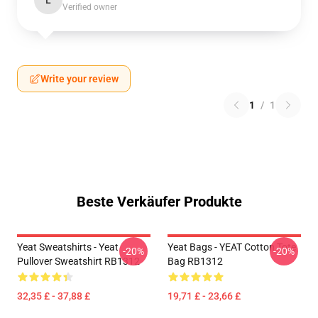
L
Verified owner
Write your review
1
/
1
Beste Verkäufer Produkte
Yeat Sweatshirts - Yeat
Yeat Bags - YEAT Cotton Tote
-20%
-20%
Pullover Sweatshirt RB1312
Bag RB1312
32,35 £ - 37,88 £
19,71 £ - 23,66 £