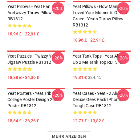
Yeat Pillows - Yeat Fan Pack
Yeat Pillows - How Many
-20%
-20%
Arctwizzy Throw Pillow
Loved Your Moments Of Sad
RB1312
Grace - Yeats Throw Pillow
RB1312
18,96 £ - 22,91 £
18,96 £ - 22,91 £
Yeat Puzzles - Twizzy Yeat
Yeat Tank Tops - Yeat Album
-20%
-20%
Jigsaw Puzzle RB1312
Up 2 Me Tank Top RB1312
18,88 £ - 34,36 £
19,31 £
$24.45
Yeat Posters - Yeat Tribute
Yeat Cases - Yeat - 2 Alive
-20%
-20%
Collage Poster Design 2022
Deluxe Geek Pack IPhone
Poster RB1312
Tough Case RB1312
15,64 £ - 36,26 £
12,71 £ - 13,82 £
MEHR ANZEIGEN