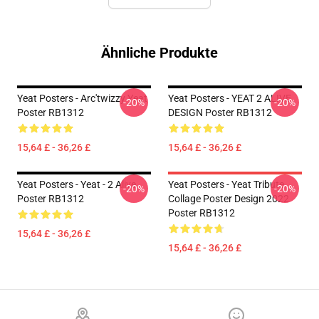
Ähnliche Produkte
Yeat Posters - Arc'twizzy Yeat
Yeat Posters - YEAT 2 ALIVE
-20%
-20%
Poster RB1312
DESIGN Poster RB1312
15,64 £ - 36,26 £
15,64 £ - 36,26 £
Yeat Posters - Yeat - 2 Alive
Yeat Posters - Yeat Tribute
-20%
-20%
Poster RB1312
Collage Poster Design 2022
Poster RB1312
15,64 £ - 36,26 £
15,64 £ - 36,26 £
Footer