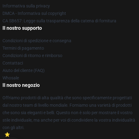
Informativa sulla privacy
DMCA - Informativa sul copyright
CA SB657: Legge sulla trasparenza della catena di fornitura
Il nostro supporto
Condizioni di spedizione e consegna
Termini di pagamento
Condizioni di ritorno e rimborso
Contattaci
Aiuto del cliente (FAQ)
Whosale
Il nostro negozio
Offriamo prodotti di alta qualità che sono specificamente progettati
dal nostro team di livello mondiale. Forniamo una varietà di prodotti
che sono sia eleganti e belli. Questo non è solo per mostrare il vostro
stile individuale, ma anche per voi di condividere la vostra individualità
con gli altri.