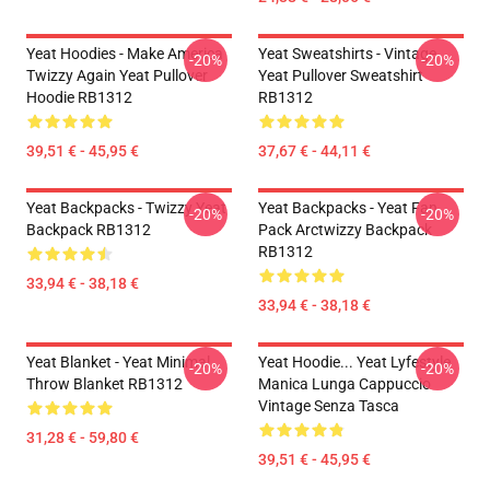
Yeat Hoodies - Make America
Yeat Sweatshirts - Vintage
-20%
-20%
Twizzy Again Yeat Pullover
Yeat Pullover Sweatshirt
Hoodie RB1312
RB1312
39,51 € - 45,95 €
37,67 € - 44,11 €
Yeat Backpacks - Twizzy Yeat
Yeat Backpacks - Yeat Fan
-20%
-20%
Backpack RB1312
Pack Arctwizzy Backpack
RB1312
33,94 € - 38,18 €
33,94 € - 38,18 €
Yeat Blanket - Yeat Minimal
Yeat Hoodie... Yeat Lyfestyle
-20%
-20%
Throw Blanket RB1312
Manica Lunga Cappuccio
Vintage Senza Tasca
31,28 € - 59,80 €
39,51 € - 45,95 €