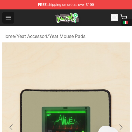
FREE
shipping on orders over $100
Yeat Shop - Official Yeat Merchandise Store
Open menu
Home
/
Yeat Accessori
/
Yeat Mouse Pads