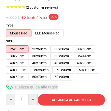
(2 customer reviews)
€33.35
€26.68
-20%
$29.00
Type
Mouse Pad
LED Mouse Pad
Size
25x30cm
25x60cm
30x50cm
30x60cm
30x70cm
30x80cm
30x90cm
35x44cm
40x60cm
40x70cm
40x80cm
40x90cm
40x100cm
50x80cm
50x90cm
50x100cm
60x60cm
60x70cm
60x90cm
Visualizza guida alle taglie
Quantity
AGGIUNGI AL CARRELLO