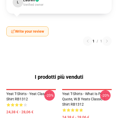
Lauren
L
Verified owner
Write your review
1
/
1
I prodotti più venduti
Yeat T-Shirts - Yeat Classic T-
Yeat T-Shirts - What Is Poetry
-20%
-20%
Shirt RB1312
Quote, W.B Yeats Classic T-
Shirt RB1312
24,38 € - 28,06 €
24,38 € - 28,06 €