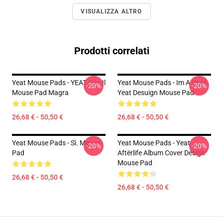
VISUALIZZA ALTRO
Prodotti correlati
Yeat Mouse Pads - YEAT Con Il
Yeat Mouse Pads - Im A Snail
-20%
-20%
Mouse Pad Magra
Yeat Desuign Mouse Pad
26,68 € - 50,50 €
26,68 € - 50,50 €
Yeat Mouse Pads - Sì. Mouse
Yeat Mouse Pads - Yeat
-20%
-20%
Pad
Aftërlife Album Cover Design
Mouse Pad
26,68 € - 50,50 €
26,68 € - 50,50 €
Footer