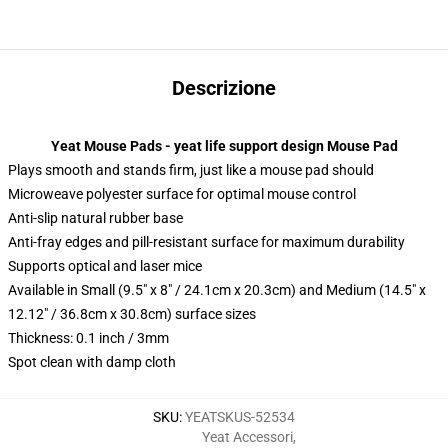
Descrizione
Yeat Mouse Pads - yeat life support design Mouse Pad
Plays smooth and stands firm, just like a mouse pad should
Microweave polyester surface for optimal mouse control
Anti-slip natural rubber base
Anti-fray edges and pill-resistant surface for maximum durability
Supports optical and laser mice
Available in Small (9.5" x 8" / 24.1cm x 20.3cm) and Medium (14.5" x
12.12" / 36.8cm x 30.8cm) surface sizes
Thickness: 0.1 inch / 3mm
Spot clean with damp cloth
SKU
:
YEATSKUS-52534
Yeat Accessori
,