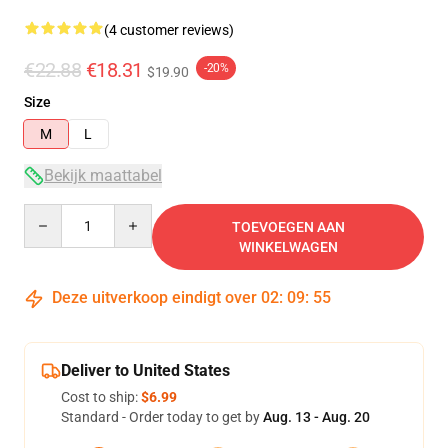
(4 customer reviews)
€22.88
€18.31
-20%
$19.90
Size
M
L
Bekijk maattabel
Quantity
TOEVOEGEN AAN
WINKELWAGEN
Deze uitverkoop eindigt over
02
:
09
:
54
Deliver to United States
Cost to ship:
$6.99
Standard - Order today to get by
Aug. 13 - Aug. 20