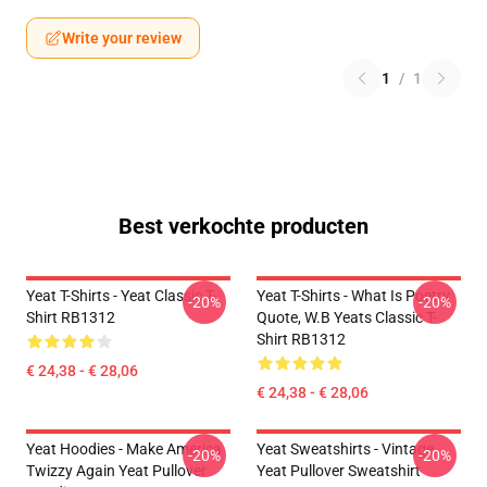
Write your review
1
/
1
Best verkochte producten
Yeat T-Shirts - Yeat Classic T-
Yeat T-Shirts - What Is Poetry
-20%
-20%
Shirt RB1312
Quote, W.B Yeats Classic T-
Shirt RB1312
€ 24,38 - € 28,06
€ 24,38 - € 28,06
Yeat Hoodies - Make America
Yeat Sweatshirts - Vintage
-20%
-20%
Twizzy Again Yeat Pullover
Yeat Pullover Sweatshirt