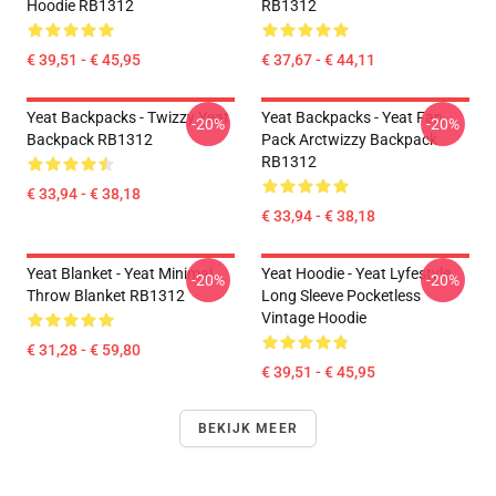
Hoodie RB1312
RB1312
€ 39,51 - € 45,95
€ 37,67 - € 44,11
Yeat Backpacks - Twizzy Yeat
Yeat Backpacks - Yeat Fan
-20%
-20%
Backpack RB1312
Pack Arctwizzy Backpack
RB1312
€ 33,94 - € 38,18
€ 33,94 - € 38,18
Yeat Blanket - Yeat Minimal
Yeat Hoodie - Yeat Lyfestyle
-20%
-20%
Throw Blanket RB1312
Long Sleeve Pocketless
Vintage Hoodie
€ 31,28 - € 59,80
€ 39,51 - € 45,95
BEKIJK MEER