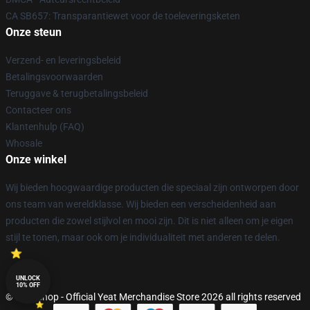
CA SB657: Transparantiewet voor de toeleveringsketen
Onze steun
Verzend- en leveringsbeleid
Betalingsvoorwaarden
Teruggave & terugbetalingsbeleid
Contacteer ons
Klantenhulp (FAQ)
Whosale
Onze winkel
Wij bieden hoogwaardige producten die speciaal zijn ontworpen door
ons team van wereldklasse. Wij bieden een verscheidenheid aan
producten die zowel stijlvol en mooi zijn. Dit is niet alleen om je eigen
stijl te tonen, maar ook om je individualiteit met anderen te delen.
UNLOCK
10% OFF
© Yeat Shop - Official Yeat Merchandise Store 2026 all rights reserved