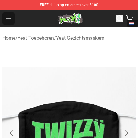
FREE
shipping on orders over $100
Yeat Shop - Official Yeat Merchandise Store
Open menu
Home
/
Yeat Toebehoren
/
Yeat Gezichtsmaskers