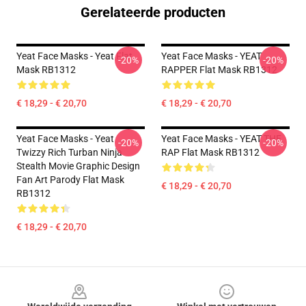
Gerelateerde producten
Yeat Face Masks - Yeat Flat
Yeat Face Masks - YEAT
-20%
-20%
Mask RB1312
RAPPER Flat Mask RB1312
€ 18,29 - € 20,70
€ 18,29 - € 20,70
Yeat Face Masks - Yeat
Yeat Face Masks - YEAT THE
-20%
-20%
Twizzy Rich Turban Ninja
RAP Flat Mask RB1312
Stealth Movie Graphic Design
Fan Art Parody Flat Mask
€ 18,29 - € 20,70
RB1312
€ 18,29 - € 20,70
Footer