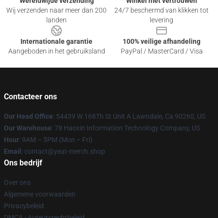
Wereldwijde verzending
Winkel met vertrouwen
Wij verzenden naar meer dan 200
24/7 beschermd van klikken tot
landen
levering
Internationale garantie
100% veilige afhandeling
Aangeboden in het gebruiksland
PayPal / MasterCard / Visa
Contacteer ons
Our Head Office
: 54439 W 168Th St Unit A Lawndale, Ca 90260, US
Our Warehouse
: 78 Haoxin Information Technology Company, US
Hour
: 9AM – 5PM (Mon – Fri)
Email
: contact@yeat-merch.shop
Ons bedrijf
Over ons
Algemene voorwaarden
Privacybeleid
DMCA - Auteursrechtbeleid