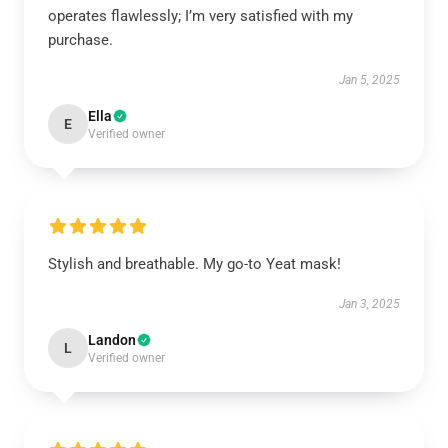
operates flawlessly; I’m very satisfied with my
purchase.
Jan 5, 2025
Ella
E
Verified owner
Stylish and breathable. My go-to Yeat mask!
Jan 3, 2025
Landon
L
Verified owner