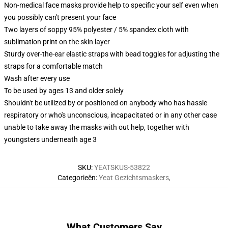
Non-medical face masks provide help to specific your self even when
you possibly can't present your face
Two layers of soppy 95% polyester / 5% spandex cloth with
sublimation print on the skin layer
Sturdy over-the-ear elastic straps with bead toggles for adjusting the
straps for a comfortable match
Wash after every use
To be used by ages 13 and older solely
Shouldn't be utilized by or positioned on anybody who has hassle
respiratory or who's unconscious, incapacitated or in any other case
unable to take away the masks with out help, together with
youngsters underneath age 3
SKU
:
YEATSKUS-53822
Categorieën
:
Yeat Gezichtsmaskers
,
What Customers Say