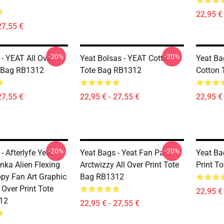
22,95 € 
27,55 €
-20%
-20%
- YEAT All Over
Yeat Bolsas - YEAT Cotton
Yeat Ba
e Bag RB1312
Tote Bag RB1312
Cotton 
27,55 €
22,95 € - 27,55 €
22,95 € 
-20%
-20%
- Afterlyfe Yeat
Yeat Bags - Yeat Fan Pack
Yeat Bag
nka Alien Flexing
Arctwizzy All Over Print Tote
Print T
ppy Fan Art Graphic
Bag RB1312
 Over Print Tote
22,95 € 
12
22,95 € - 27,55 €