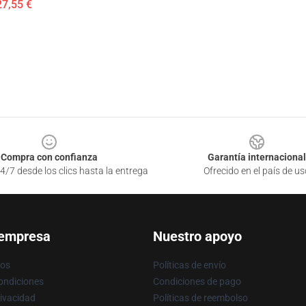
27,55 €
Compra con confianza
Garantía internacional
4/7 desde los clics hasta la entrega
Ofrecido en el país de us
 empresa
Nuestro apoyo
ros
Políticas de envío
ondiciones
Condiciones de pago
rivacidad
Políticas de reembolso