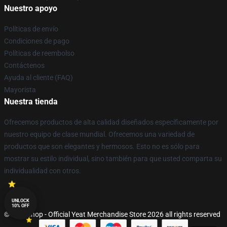
Nuestro apoyo
Políticas de envío
Condiciones de pago
Políticas de reembolso
Contáctenos
Ayuda al cliente (FAQ)
Mayorista
Nuestra tienda
Ofrecemos productos de alta calidad diseñados específicamente por
nuestro equipo de clase mundial. Ofrecemos una variedad de
productos que son elegantes y hermosos. Esto no es sólo para
mostrar su estilo individual, sino también para que usted comparta su
individualidad con otros.
UNLOCK
10% OFF
© Yeat Shop - Official Yeat Merchandise Store 2026 all rights reserved