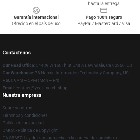
hasta la entrega
Garantía internacional
Pago 100% seguro
Ofrecido en el país de uso
PayPal / MasterCard / Visa
Contáctenos
Our Head Office
: 54439 W 168Th St Unit A Lawndale, Ca 90260, US
Our Warehouse
: 78 Haoxin Information Technology Company, US
Hour
: 9AM – 5PM (Mon – Fri)
Email
: contact@yeat-merch.shop
Nuestra empresa
Sobre nosotros
Términos y condiciones
Política de privacidad
DMCA - Política de Copyright
CA SB657: Ley de transparencia en la cadena de suministro