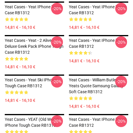
Yeat Cases - Yeat IPhone Tough
Yeat Cases - Yeat IPhone Tough
-20%
-20%
Case RB1312
Case RB1312
14,81 € - 16,10 €
14,81 € - 16,10 €
Yeat Cases - Yeat - 2 Alive
Yeat Cases - Yeat IPhone Tough
-20%
-20%
Deluxe Geek Pack IPhone Tough
Case RB1312
Case RB1312
14,81 € - 16,10 €
14,81 € - 16,10 €
Yeat Cases - Yeat Ski IPhone
Yeat Cases - William Butler
-20%
-20%
Tough Case RB1312
Yeats Quote Samsung Galaxy
Soft Case RB1312
14,81 € - 16,10 €
14,81 € - 16,10 €
Yeat Cases - YEAT (old Wood)
Yeat Cases - Yeat IPhone Tough
-20%
-20%
IPhone Tough Case RB1312
Case RB1312