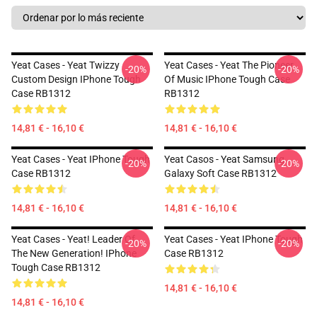
Yeat Cases - Yeat Twizzy
Yeat Cases - Yeat The Pioneer
-20%
-20%
Custom Design IPhone Tough
Of Music IPhone Tough Case
Case RB1312
RB1312
14,81 € - 16,10 €
14,81 € - 16,10 €
Yeat Cases - Yeat IPhone Tough
Yeat Casos - Yeat Samsung
-20%
-20%
Case RB1312
Galaxy Soft Case RB1312
14,81 € - 16,10 €
14,81 € - 16,10 €
Yeat Cases - Yeat! Leader Of
Yeat Cases - Yeat IPhone Tough
-20%
-20%
The New Generation! IPhone
Case RB1312
Tough Case RB1312
14,81 € - 16,10 €
14,81 € - 16,10 €