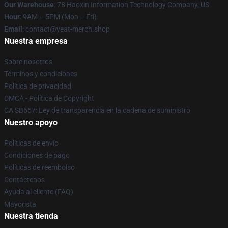
Our Warehouse
: 78 Haoxin Information Technology Company, US
Hour
: 9AM – 5PM (Mon – Fri)
Email
: contact@yeat-merch.shop
Nuestra empresa
Sobre nosotros
Términos y condiciones
Política de privacidad
DMCA - Política de Copyright
CA SB657: Ley de transparencia en la cadena de suministro
Nuestro apoyo
Políticas de envío
Condiciones de pago
Políticas de reembolso
Contáctenos
Ayuda al cliente (FAQ)
Mayorista
Nuestra tienda