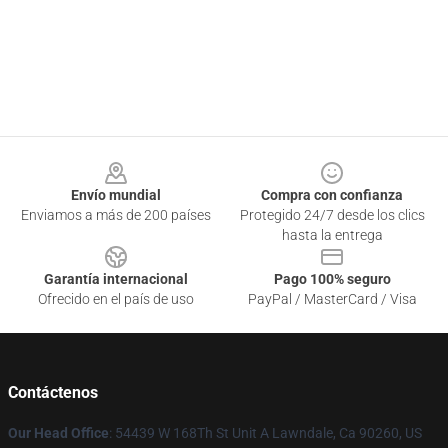
Footer
Envío mundial
Compra con confianza
Enviamos a más de 200 países
Protegido 24/7 desde los clics
hasta la entrega
Garantía internacional
Pago 100% seguro
Ofrecido en el país de uso
PayPal / MasterCard / Visa
Contáctenos
Our Head Office
: 54439 W 168Th St Unit A Lawndale, Ca 90260, US