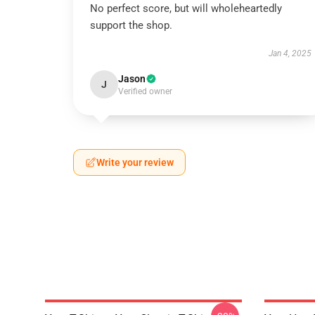
No perfect score, but will wholeheartedly
support the shop.
Jan 4, 2025
Jason
J
Verified owner
Write your review