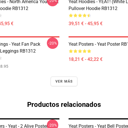
-20%
ies - North America Your Yeat
Yeat Hoodies - YEAT! (white L
Hoodie RB1312
Pullover Hoodie RB1312
45,95 €
39,51 € - 45,95 €
-20%
ings - Yeat Fan Pack
Yeat Posters - Yeat Poster R
 Leggings RB1312
18,21 € - 42,22 €
8.95
VER MÁS
Productos relacionados
-20%
rs - Yeat - 2 Alive Poster
Yeat Posters - Yeat Bell Post