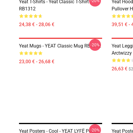
-20%
Yeat T-Shirts - Yeat Classic T-Shirt
Yeat Hood
RB1312
Pullover 
24,38 € - 28,06 €
39,51 € - 
-20%
Yeat Mugs - YEAT Classic Mug RB1312
Yeat Legg
Arctwizzy
23,00 € - 26,68 €
26,63 €
$2
-20%
Yeat Posters - Cool - YEAT LYFË Poster
Yeat Poste