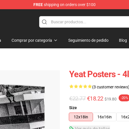
FREE
shipping on orders over $100
a
Comprar por categoría
Seguimiento de pedido
Blog
Yeat Posters - 
(3 customer reviews
€22.77
€18.22
-20%
$19.80
Size
12x18in
16x16in
16x
Ver guía de tallas