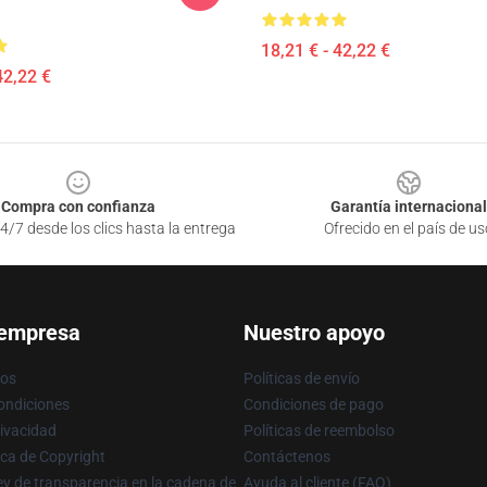
18,21 € - 42,22 €
42,22 €
Compra con confianza
Garantía internacional
4/7 desde los clics hasta la entrega
Ofrecido en el país de us
 empresa
Nuestro apoyo
ros
Políticas de envío
ondiciones
Condiciones de pago
rivacidad
Políticas de reembolso
ica de Copyright
Contáctenos
y de transparencia en la cadena de
Ayuda al cliente (FAQ)