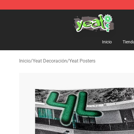
Yeat Shop - Official Yeat Merchandise Store
Inicio
Tiend
Inicio
/
Yeat Decoración
/
Yeat Posters