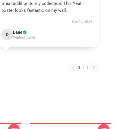
Great addition to my collection. This Yeat
poster looks fantastic on my wall.
Dec 31, 2024
Dane
D
Verified owner
1
/
1