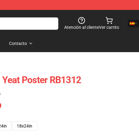
Atención al cliente
Ver carrito
Contacto
4l Yeat Poster RB1312
)
24in
18x24in