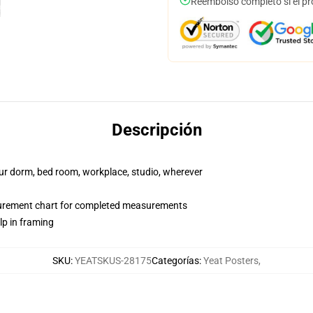
Reembolso completo si el pr
Descripción
your dorm, bed room, workplace, studio, wherever
surement chart for completed measurements
lp in framing
SKU
:
YEATSKUS-28175
Categorías
:
Yeat Posters
,