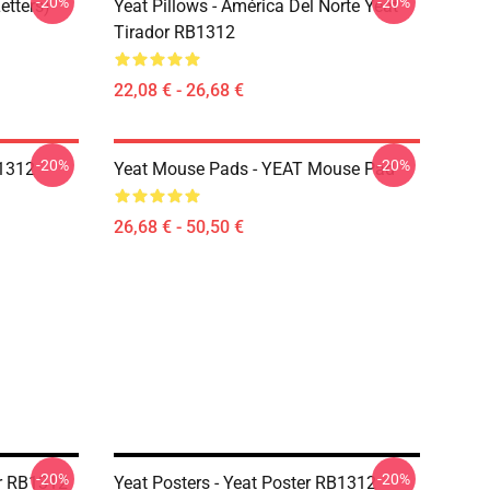
-20%
-20%
etters)
Yeat Pillows - América Del Norte Yeat
Tirador RB1312
22,08 € - 26,68 €
-20%
-20%
B1312
Yeat Mouse Pads - YEAT Mouse Pad
26,68 € - 50,50 €
-20%
-20%
er RB1312
Yeat Posters - Yeat Poster RB1312