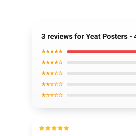
3 reviews for Yeat Posters -
★★★★★
★★★★☆
★★★☆☆
★★☆☆☆
★☆☆☆☆