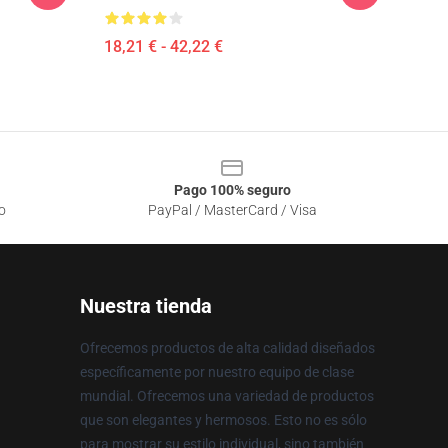
18,21 € - 42,22 €
Pago 100% seguro
o
PayPal / MasterCard / Visa
Nuestra tienda
Ofrecemos productos de alta calidad diseñados
específicamente por nuestro equipo de clase
mundial. Ofrecemos una variedad de productos
que son elegantes y hermosos. Esto no es sólo
para mostrar su estilo individual, sino también